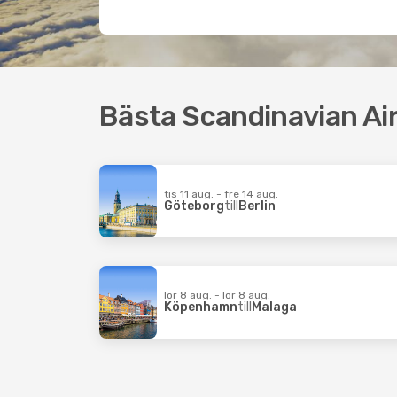
Bästa Scandinavian Ai
tis 11 aug. - fre 14 aug.
Göteborg
till
Berlin
lör 8 aug. - lör 8 aug.
Köpenhamn
till
Malaga