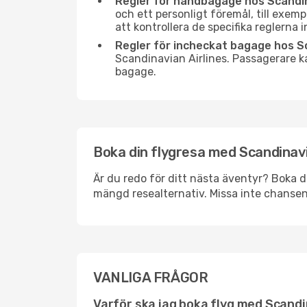
Regler för handbagage hos Scandin
och ett personligt föremål, till exem
att kontrollera de specifika reglerna 
Regler för incheckat bagage hos Sc
Scandinavian Airlines. Passagerare ka
bagage.
Boka din flygresa med Scandinavia
Är du redo för ditt nästa äventyr? Boka d
mängd resealternativ. Missa inte chansen 
VANLIGA FRÅGOR
Varför ska jag boka flyg med Scandi