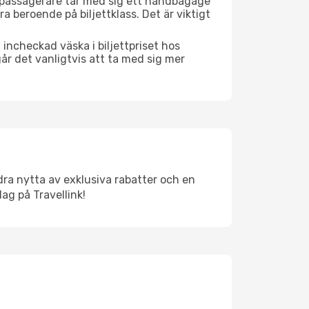
tt passagerare tar med sig ett handbagage
a beroende på biljettklass. Det är viktigt
 incheckad väska i biljettpriset hos
år det vanligtvis att ta med sig mer
dra nytta av exklusiva rabatter och en
ag på Travellink!