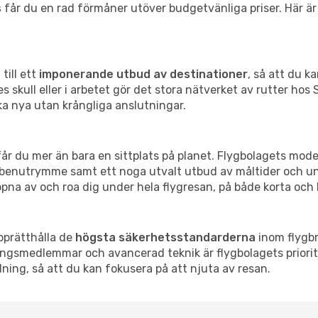
s
får du en rad förmåner utöver budgetvänliga priser. Här är t
till ett
imponerande utbud av destinationer
, så att du k
s skull eller i arbetet gör det stora nätverket av rutter hos
cka nya utan krångliga anslutningar.
får du mer än bara en sittplats på planet. Flygbolagets mod
m benutrymme samt ett noga utvalt utbud av måltider och 
pna av och roa dig under hela flygresan, på både korta och 
upprätthålla de
högsta säkerhetsstandarderna
inom flygbr
ningsmedlemmar och avancerad teknik är flygbolagets priorit
ndning, så att du kan fokusera på att njuta av resan.