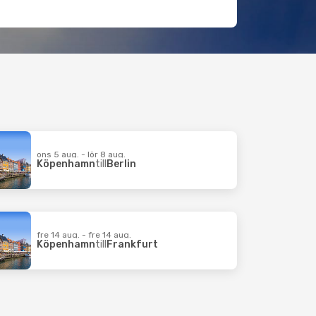
ons 5 aug. - lör 8 aug.
Köpenhamn
till
Berlin
fre 14 aug. - fre 14 aug.
Köpenhamn
till
Frankfurt