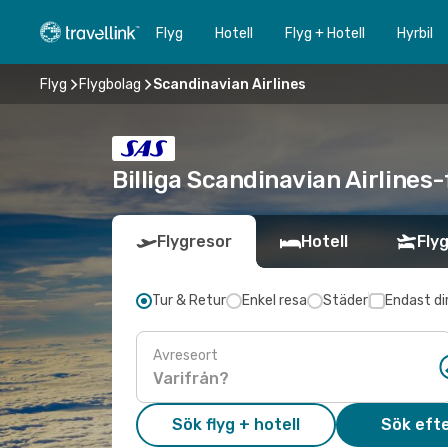
Flyg
Hotell
Flyg + Hotell
Hyrbil
Flyg
Flygbolag
Scandinavian Airlines
Billiga Scandinavian Airlines-
Flygresor
Hotell
Flyg
Tur & Retur
Enkel resa
Städer
Endast di
Avreseort
Sök flyg + hotell
Sök efte