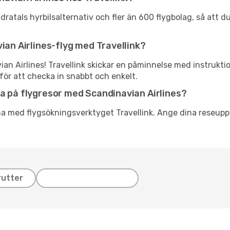
ratals hyrbilsalternativ och fler än 600 flygbolag, så att d
ian Airlines-flyg med Travellink?
ian Airlines! Travellink skickar en påminnelse med instrukti
för att checka in snabbt och enkelt.
a på flygresor med Scandinavian Airlines?
a med flygsökningsverktyget Travellink. Ange dina reseuppg
rutter