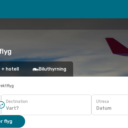
flyg
 + hotell
Biluthyrning
rektflyg
Destination
Utresa
Datum
r flyg