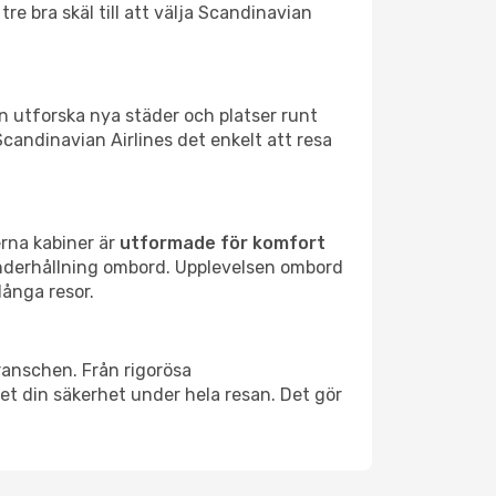
re bra skäl till att välja Scandinavian
an utforska nya städer och platser runt
 Scandinavian Airlines det enkelt att resa
erna kabiner är
utformade för komfort
underhållning ombord. Upplevelsen ombord
långa resor.
anschen. Från rigorösa
et din säkerhet under hela resan. Det gör