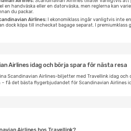
avian Airlines:
Scandinavian Airlines tillåter vanligtvis a
pel en handväska eller en datorväska, men reglerna kan varier
innan du packar.
andinavian Airlines:
I ekonomiklass ingår vanligtvis inte en
n dock köpa till incheckat bagage separat. I premiumklass g
n Airlines idag och börja spara för nästa resa
ina Scandinavian Airlines-biljetter med Travellink idag och 
– få det bästa flygerbjudandet för Scandinavian Airlines id
navian Airlines hos Travellink?