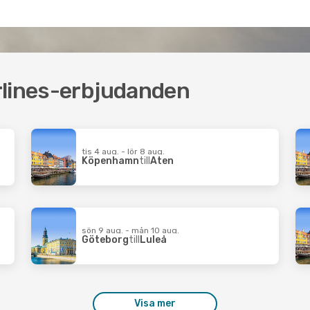
rlines-erbjudanden
tis 4 aug. - lör 8 aug.
Köpenhamn
till
Aten
sön 9 aug. - mån 10 aug.
Göteborg
till
Luleå
Visa mer