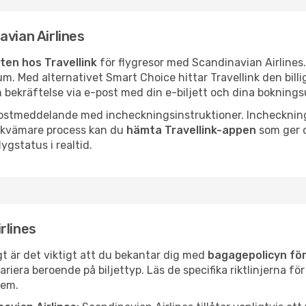
avian Airlines
tten hos Travellink
för flygresor med Scandinavian Airlines.
m. Med alternativet Smart Choice hittar Travellink den billig
n bekräftelse via e-post med din e-biljett och dina boknings
e-postmeddelande med incheckningsinstruktioner. Incheckni
bekvämare process kan du
hämta Travellink-appen
som ger d
ygstatus i realtid.
rlines
gt är det viktigt att du bekantar dig med
bagagepolicyn för
ra beroende på biljettyp. Läs de specifika riktlinjerna för d
lem.