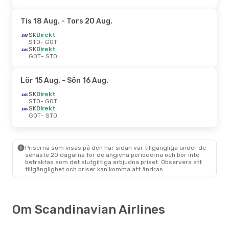
Tis 18 Aug.
- Tors 20 Aug.
SK
Direkt
STO
- GOT
SK
Direkt
GOT
- STO
Lör 15 Aug.
- Sön 16 Aug.
SK
Direkt
STO
- GOT
SK
Direkt
GOT
- STO
Priserna som visas på den här sidan var tillgängliga under de
senaste 20 dagarna för de angivna perioderna och bör inte
betraktas som det slutgiltiga erbjudna priset. Observera att
tillgänglighet och priser kan komma att ändras.
Om Scandinavian Airlines