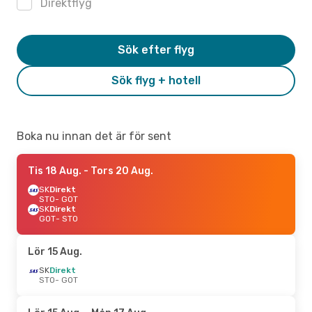
Direktflyg
Sök efter flyg
Sök flyg + hotell
Boka nu innan det är för sent
Tis 18 Aug.
- Tors 20 Aug.
SK
Direkt
STO
- GOT
SK
Direkt
GOT
- STO
Lör 15 Aug.
SK
Direkt
STO
- GOT