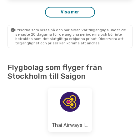
Tors 27 Aug.
- Mån 7 Sep.
Air China
1 Mellanlandning
Visa mer
STO
- SGN
Air China
1 Mellanlandning
SGN
- STO
Priserna som visas på den här sidan var tillgängliga under de
senaste 20 dagarna för de angivna perioderna och bör inte
betraktas som det slutgiltiga erbjudna priset. Observera att
tillgänglighet och priser kan komma att ändras.
Flygbolag som flyger från
Stockholm till Saigon
Thai Airways International