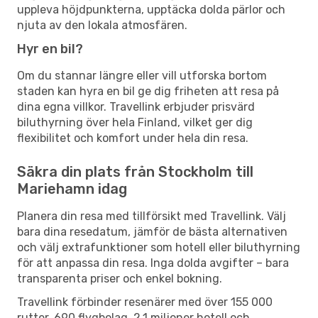
uppleva höjdpunkterna, upptäcka dolda pärlor och
njuta av den lokala atmosfären.
Hyr en bil?
Om du stannar längre eller vill utforska bortom
staden kan hyra en bil ge dig friheten att resa på
dina egna villkor. Travellink erbjuder prisvärd
biluthyrning över hela Finland, vilket ger dig
flexibilitet och komfort under hela din resa.
Säkra din plats från Stockholm till
Mariehamn idag
Planera din resa med tillförsikt med Travellink. Välj
bara dina resedatum, jämför de bästa alternativen
och välj extrafunktioner som hotell eller biluthyrning
för att anpassa din resa. Inga dolda avgifter – bara
transparenta priser och enkel bokning.
Travellink förbinder resenärer med över 155 000
rutter, 690 flygbolag, 2,1 miljoner hotell och