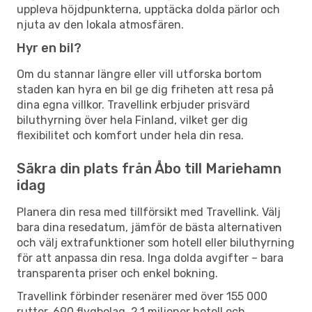
uppleva höjdpunkterna, upptäcka dolda pärlor och
njuta av den lokala atmosfären.
Hyr en bil?
Om du stannar längre eller vill utforska bortom
staden kan hyra en bil ge dig friheten att resa på
dina egna villkor. Travellink erbjuder prisvärd
biluthyrning över hela Finland, vilket ger dig
flexibilitet och komfort under hela din resa.
Säkra din plats från Åbo till Mariehamn
idag
Planera din resa med tillförsikt med Travellink. Välj
bara dina resedatum, jämför de bästa alternativen
och välj extrafunktioner som hotell eller biluthyrning
för att anpassa din resa. Inga dolda avgifter – bara
transparenta priser och enkel bokning.
Travellink förbinder resenärer med över 155 000
rutter, 690 flygbolag, 2,1 miljoner hotell och