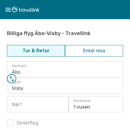
Billiga flyg Åbo-Visby - Travellink
Tur & Retur
Enkel resa
Varifrån?
Åbo
Vart?
Visby
Resenärer
När?
1 vuxen
Direktflyg