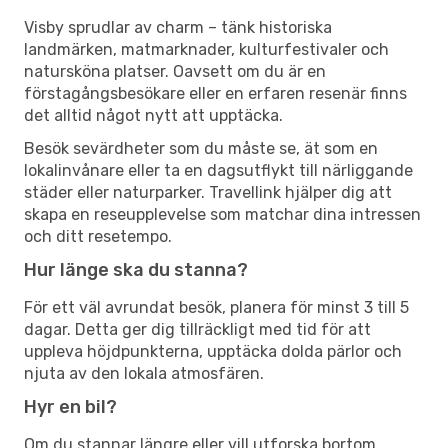
Visby sprudlar av charm – tänk historiska
landmärken, matmarknader, kulturfestivaler och
natursköna platser. Oavsett om du är en
förstagångsbesökare eller en erfaren resenär finns
det alltid något nytt att upptäcka.
Besök sevärdheter som du måste se, ät som en
lokalinvånare eller ta en dagsutflykt till närliggande
städer eller naturparker. Travellink hjälper dig att
skapa en reseupplevelse som matchar dina intressen
och ditt resetempo.
Hur länge ska du stanna?
För ett väl avrundat besök, planera för minst 3 till 5
dagar. Detta ger dig tillräckligt med tid för att
uppleva höjdpunkterna, upptäcka dolda pärlor och
njuta av den lokala atmosfären.
Hyr en bil?
Om du stannar längre eller vill utforska bortom