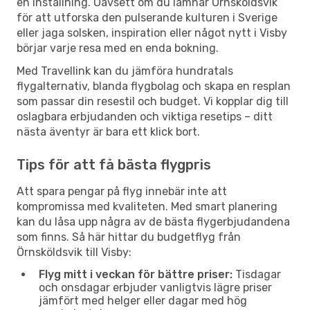
en inställning. Oavsett om du lämnar Örnsköldsvik
för att utforska den pulserande kulturen i Sverige
eller jaga solsken, inspiration eller något nytt i Visby
börjar varje resa med en enda bokning.
Med Travellink kan du jämföra hundratals
flygalternativ, blanda flygbolag och skapa en resplan
som passar din resestil och budget. Vi kopplar dig till
oslagbara erbjudanden och viktiga resetips – ditt
nästa äventyr är bara ett klick bort.
Tips för att få bästa flygpris
Att spara pengar på flyg innebär inte att
kompromissa med kvaliteten. Med smart planering
kan du låsa upp några av de bästa flygerbjudandena
som finns. Så här hittar du budgetflyg från
Örnsköldsvik till Visby:
Flyg mitt i veckan för bättre priser:
Tisdagar
och onsdagar erbjuder vanligtvis lägre priser
jämfört med helger eller dagar med hög