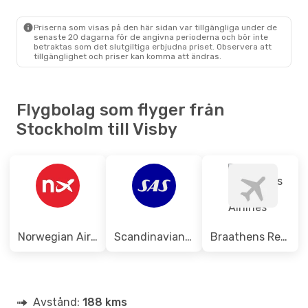
Scandinavian Airlines
Direkt
STO
- VBY
Scandinavian Airlines
Direkt
Priserna som visas på den här sidan var tillgängliga under de
VBY
- STO
senaste 20 dagarna för de angivna perioderna och bör inte
betraktas som det slutgiltiga erbjudna priset. Observera att
tillgänglighet och priser kan komma att ändras.
Flygbolag som flyger från
Stockholm till Visby
Norwegian Air Sweden
Scandinavian Airlines
Braathens Regional Airlines
Avstånd:
188 kms