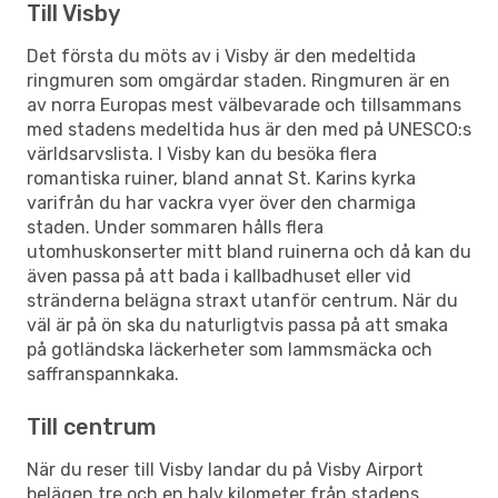
Till Visby
Det första du möts av i Visby är den medeltida
ringmuren som omgärdar staden. Ringmuren är en
av norra Europas mest välbevarade och tillsammans
med stadens medeltida hus är den med på UNESCO:s
världsarvslista. I Visby kan du besöka flera
romantiska ruiner, bland annat St. Karins kyrka
varifrån du har vackra vyer över den charmiga
staden. Under sommaren hålls flera
utomhuskonserter mitt bland ruinerna och då kan du
även passa på att bada i kallbadhuset eller vid
stränderna belägna straxt utanför centrum. När du
väl är på ön ska du naturligtvis passa på att smaka
på gotländska läckerheter som lammsmäcka och
saffranspannkaka.
Till centrum
När du reser till Visby landar du på Visby Airport
belägen tre och en halv kilometer från stadens