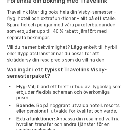
Förenkla din bokning med Travellink
Travellink låter dig boka hela din Visby-semester -
flyg, hotell och extrafunktioner - allt på ett ställe.
Spara tid och pengar med våra paketerbjudanden,
som erbjuder upp till 40 % rabatt jämfört med
separata bokningar.
Vill du ha mer bekvämlighet? Lägg enkelt till hyrbil
eller flygplatstransfer när du bokar för att
skräddarsy din resa precis som du vill ha den.
Vad ingår i ett typiskt Travellink Visby-
semesterpaket?
Flyg:
Välj bland ett brett utbud av flygbolag som
erbjuder flexibla scheman och överkomliga
priser.
Boende:
Bo på noggrant utvalda hotell, resorts
eller pensionat, utvalda för kvalitet och värde.
Extrafunktioner:
Anpassa din resa med valfria
hyrbilar, transfer och andra tjänster för en
smidig upplevelse.