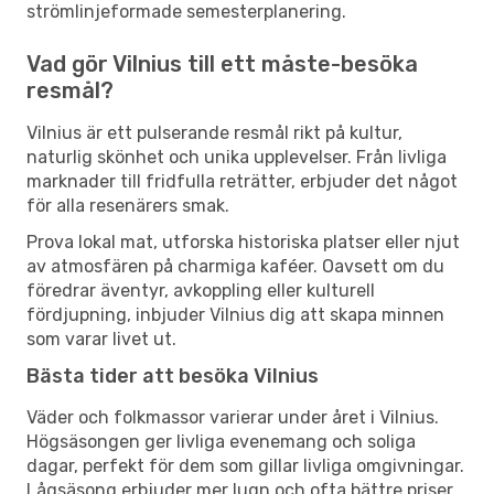
strömlinjeformade semesterplanering.
Vad gör Vilnius till ett måste-besöka
resmål?
Vilnius är ett pulserande resmål rikt på kultur,
naturlig skönhet och unika upplevelser. Från livliga
marknader till fridfulla reträtter, erbjuder det något
för alla resenärers smak.
Prova lokal mat, utforska historiska platser eller njut
av atmosfären på charmiga kaféer. Oavsett om du
föredrar äventyr, avkoppling eller kulturell
fördjupning, inbjuder Vilnius dig att skapa minnen
som varar livet ut.
Bästa tider att besöka Vilnius
Väder och folkmassor varierar under året i Vilnius.
Högsäsongen ger livliga evenemang och soliga
dagar, perfekt för dem som gillar livliga omgivningar.
Lågsäsong erbjuder mer lugn och ofta bättre priser,