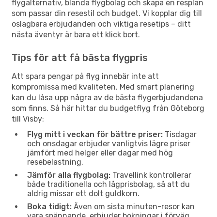
flygalternativ, blanda flygbolag och skapa en resplan
som passar din resestil och budget. Vi kopplar dig till
oslagbara erbjudanden och viktiga resetips – ditt
nästa äventyr är bara ett klick bort.
Tips för att få bästa flygpris
Att spara pengar på flyg innebär inte att
kompromissa med kvaliteten. Med smart planering
kan du låsa upp några av de bästa flygerbjudandena
som finns. Så här hittar du budgetflyg från Göteborg
till Visby:
Flyg mitt i veckan för bättre priser:
Tisdagar
och onsdagar erbjuder vanligtvis lägre priser
jämfört med helger eller dagar med hög
resebelastning.
Jämför alla flygbolag:
Travellink kontrollerar
både traditionella och lågprisbolag, så att du
aldrig missar ett dolt guldkorn.
Boka tidigt:
Även om sista minuten-resor kan
vara spännande, erbjuder bokningar i förväg