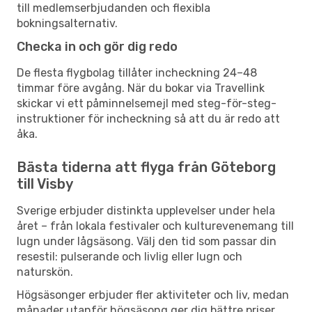
till medlemserbjudanden och flexibla
bokningsalternativ.
Checka in och gör dig redo
De flesta flygbolag tillåter incheckning 24–48
timmar före avgång. När du bokar via Travellink
skickar vi ett påminnelsemejl med steg-för-steg-
instruktioner för incheckning så att du är redo att
åka.
Bästa tiderna att flyga från Göteborg
till Visby
Sverige erbjuder distinkta upplevelser under hela
året – från lokala festivaler och kulturevenemang till
lugn under lågsäsong. Välj den tid som passar din
resestil: pulserande och livlig eller lugn och
naturskön.
Högsäsonger erbjuder fler aktiviteter och liv, medan
månader utanför högsäsong ger dig bättre priser