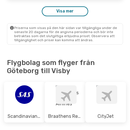
Visa mer
Sön 11 Okt.
- Tors 15 Okt.
Scandinavian Airlines
1 Mellanlandning
Priserna som visas på den här sidan var tillgängliga under de
GOT
- VBY
senaste 20 dagarna för de angivna perioderna och bör inte
Scandinavian Airlines
betraktas som det slutgiltiga erbjudna priset. Observera att
1 Mellanlandning
tillgänglighet och priser kan komma att ändras.
VBY
- GOT
Flygbolag som flyger från
Göteborg till Visby
Scandinavian Airlines
Braathens Regional Airlines
CityJet