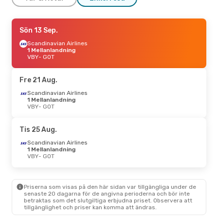
Fre 21 Aug.
Sön 13 Sep.
- Mån 24 Aug.
Scandinavian Airlines
Scandinavian Airlines
1 Mellanlandning
1 Mellanlandning
VBY
VBY
- GOT
- GOT
Scandinavian Airlines
1 Mellanlandning
GOT
- VBY
Fre 21 Aug.
Scandinavian Airlines
Tors 27 Aug.
1 Mellanlandning
- Mån 31 Aug.
VBY
- GOT
Scandinavian Airlines
1 Mellanlandning
VBY
- GOT
Tis 25 Aug.
Scandinavian Airlines
1 Mellanlandning
Scandinavian Airlines
GOT
- VBY
1 Mellanlandning
VBY
- GOT
Fre 11 Sep.
- Sön 13 Sep.
Scandinavian Airlines
Priserna som visas på den här sidan var tillgängliga under de
1 Mellanlandning
senaste 20 dagarna för de angivna perioderna och bör inte
VBY
- GOT
betraktas som det slutgiltiga erbjudna priset. Observera att
Scandinavian Airlines
tillgänglighet och priser kan komma att ändras.
1 Mellanlandning
GOT
- VBY