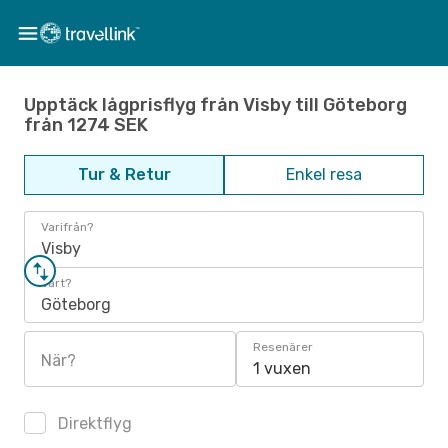
Upptäck lågprisflyg från Visby till Göteborg
från 1274 SEK
Tur & Retur
Enkel resa
Varifrån?
Visby
Vart?
Göteborg
Resenärer
När?
1 vuxen
Direktflyg