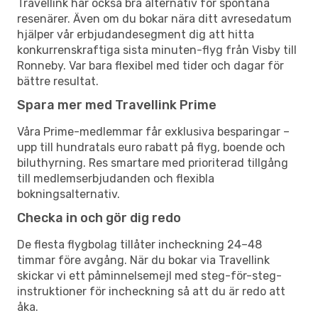
Travellink har också bra alternativ för spontana
resenärer. Även om du bokar nära ditt avresedatum
hjälper vår erbjudandesegment dig att hitta
konkurrenskraftiga sista minuten-flyg från Visby till
Ronneby. Var bara flexibel med tider och dagar för
bättre resultat.
Spara mer med Travellink Prime
Våra Prime-medlemmar får exklusiva besparingar –
upp till hundratals euro rabatt på flyg, boende och
biluthyrning. Res smartare med prioriterad tillgång
till medlemserbjudanden och flexibla
bokningsalternativ.
Checka in och gör dig redo
De flesta flygbolag tillåter incheckning 24–48
timmar före avgång. När du bokar via Travellink
skickar vi ett påminnelsemejl med steg-för-steg-
instruktioner för incheckning så att du är redo att
åka.