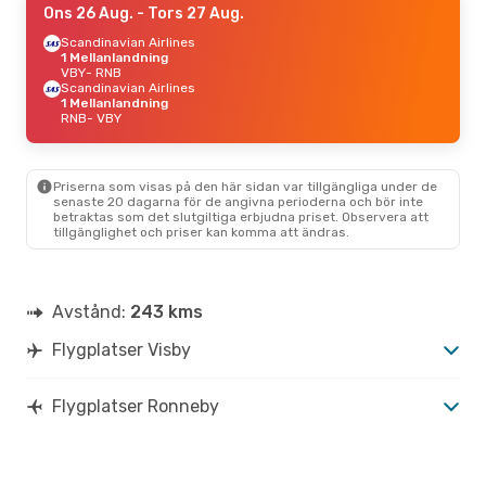
Ons 26 Aug.
- Tors 27 Aug.
Scandinavian Airlines
1 Mellanlandning
VBY
- RNB
Scandinavian Airlines
1 Mellanlandning
RNB
- VBY
Priserna som visas på den här sidan var tillgängliga under de
senaste 20 dagarna för de angivna perioderna och bör inte
betraktas som det slutgiltiga erbjudna priset. Observera att
tillgänglighet och priser kan komma att ändras.
Avstånd:
243 kms
Flygplatser Visby
Flygplatser Ronneby