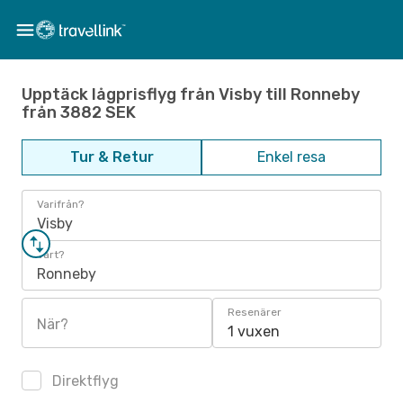
Upptäck lågprisflyg från Visby till Ronneby
från 3882 SEK
Tur & Retur
Enkel resa
Varifrån?
Visby
Vart?
Ronneby
Resenärer
När?
1 vuxen
Direktflyg