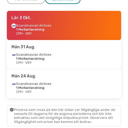
Fre 4 Sep.
Lör 3 Okt.
- Mån 7 Sep.
Scandinavian Airlines
Norwegian Air Sweden
1 Mellanlandning
1 Mellanlandning
CPH
CPH
- VBY
- VBY
Scandinavian Airlines
1 Mellanlandning
VBY
- CPH
Mån 31 Aug.
Fre 18 Sep.
Scandinavian Airlines
- Sön 20 Sep.
1 Mellanlandning
Scandinavian Airlines
CPH
- VBY
1 Mellanlandning
CPH
- VBY
Scandinavian Airlines
1 Mellanlandning
VBY
- CPH
Mån 24 Aug.
Scandinavian Airlines
Fre 25 Sep.
1 Mellanlandning
- Tis 29 Sep.
CPH
- VBY
Scandinavian Airlines
1 Mellanlandning
CPH
- VBY
Scandinavian Airlines
1 Mellanlandning
VBY
- CPH
Priserna som visas på den här sidan var tillgängliga under de
senaste 20 dagarna för de angivna perioderna och bör inte
betraktas som det slutgiltiga erbjudna priset. Observera att
Mån 24 Aug.
- Lör 29 Aug.
tillgänglighet och priser kan komma att ändras.