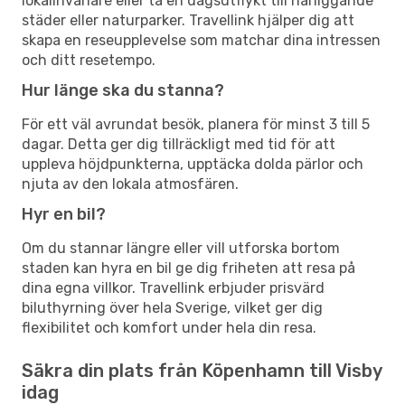
lokalinvånare eller ta en dagsutflykt till närliggande
städer eller naturparker. Travellink hjälper dig att
skapa en reseupplevelse som matchar dina intressen
och ditt resetempo.
Hur länge ska du stanna?
För ett väl avrundat besök, planera för minst 3 till 5
dagar. Detta ger dig tillräckligt med tid för att
uppleva höjdpunkterna, upptäcka dolda pärlor och
njuta av den lokala atmosfären.
Hyr en bil?
Om du stannar längre eller vill utforska bortom
staden kan hyra en bil ge dig friheten att resa på
dina egna villkor. Travellink erbjuder prisvärd
biluthyrning över hela Sverige, vilket ger dig
flexibilitet och komfort under hela din resa.
Säkra din plats från Köpenhamn till Visby
idag