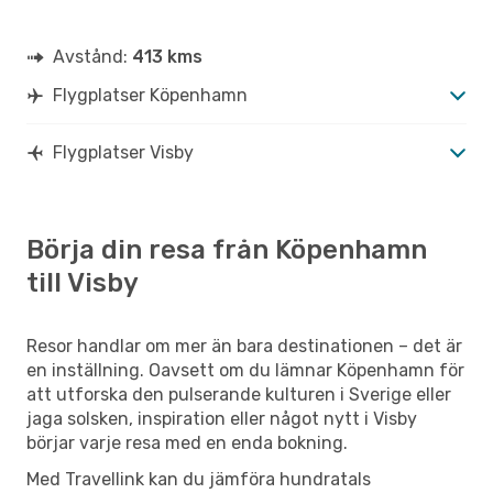
Scandinavian Airlines
1 Mellanlandning
CPH
- VBY
Scandinavian Airlines
1 Mellanlandning
VBY
- CPH
Avstånd:
413 kms
Flygplatser Köpenhamn
Flygplatser Visby
Börja din resa från Köpenhamn
till Visby
Resor handlar om mer än bara destinationen – det är
en inställning. Oavsett om du lämnar Köpenhamn för
att utforska den pulserande kulturen i Sverige eller
jaga solsken, inspiration eller något nytt i Visby
börjar varje resa med en enda bokning.
Med Travellink kan du jämföra hundratals