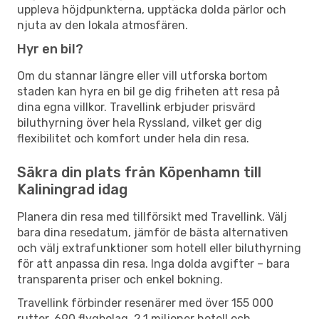
uppleva höjdpunkterna, upptäcka dolda pärlor och
njuta av den lokala atmosfären.
Hyr en bil?
Om du stannar längre eller vill utforska bortom
staden kan hyra en bil ge dig friheten att resa på
dina egna villkor. Travellink erbjuder prisvärd
biluthyrning över hela Ryssland, vilket ger dig
flexibilitet och komfort under hela din resa.
Säkra din plats från Köpenhamn till
Kaliningrad idag
Planera din resa med tillförsikt med Travellink. Välj
bara dina resedatum, jämför de bästa alternativen
och välj extrafunktioner som hotell eller biluthyrning
för att anpassa din resa. Inga dolda avgifter – bara
transparenta priser och enkel bokning.
Travellink förbinder resenärer med över 155 000
rutter, 690 flygbolag, 2,1 miljoner hotell och