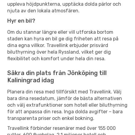
uppleva höjdpunkterna, upptäcka dolda pärlor och
njuta av den lokala atmosfären.
Hyr en bil?
Om du stannar längre eller vill utforska bortom
staden kan hyra en bil ge dig friheten att resa på
dina egna villkor. Travellink erbjuder prisvärd
biluthyrning över hela Ryssland, vilket ger dig
flexibilitet och komfort under hela din resa.
Säkra din plats från Jönköping till
Kaliningrad idag
Planera din resa med tillförsikt med Travellink. Välj
bara dina resedatum, jämför de bästa alternativen
och välj extrafunktioner som hotell eller biluthyrning
för att anpassa din resa. Inga dolda avgifter – bara
transparenta priser och enkel bokning.
Travellink förbinder resenärer med över 155 000
rutter, 690 flygbolag, 2,1 miljoner hotell och