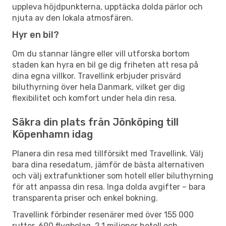
uppleva höjdpunkterna, upptäcka dolda pärlor och
njuta av den lokala atmosfären.
Hyr en bil?
Om du stannar längre eller vill utforska bortom
staden kan hyra en bil ge dig friheten att resa på
dina egna villkor. Travellink erbjuder prisvärd
biluthyrning över hela Danmark, vilket ger dig
flexibilitet och komfort under hela din resa.
Säkra din plats från Jönköping till
Köpenhamn idag
Planera din resa med tillförsikt med Travellink. Välj
bara dina resedatum, jämför de bästa alternativen
och välj extrafunktioner som hotell eller biluthyrning
för att anpassa din resa. Inga dolda avgifter – bara
transparenta priser och enkel bokning.
Travellink förbinder resenärer med över 155 000
rutter, 690 flygbolag, 2,1 miljoner hotell och