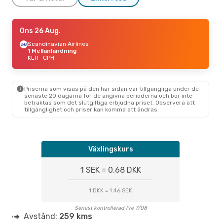
Ons 12 Aug.
Ons 26 Aug.
- Ons 19 Aug.
Scandinavian Airlines
Scandinavian Airlines
1 Mellanlandning
KLR
1 Mellanlandning
- CPH
Scandinavian Airlines
KLR
- CPH
2 Mellanlandningar
CPH
- KLR
Priserna som visas på den här sidan var tillgängliga under de
senaste 20 dagarna för de angivna perioderna och bör inte
betraktas som det slutgiltiga erbjudna priset. Observera att
tillgänglighet och priser kan komma att ändras.
Växlingskurs
1 SEK = 0.68 DKK
1 DKK = 1.46 SEK
Senast kontrollerad Fre 7/08
Avstånd:
259 kms