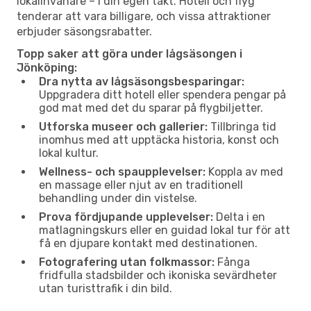
lokalinvånare – i din egen takt. Hotell och flyg
tenderar att vara billigare, och vissa attraktioner
erbjuder säsongsrabatter.
Topp saker att göra under lågsäsongen i
Jönköping:
Dra nytta av lågsäsongsbesparingar:
Uppgradera ditt hotell eller spendera pengar på
god mat med det du sparar på flygbiljetter.
Utforska museer och gallerier:
Tillbringa tid
inomhus med att upptäcka historia, konst och
lokal kultur.
Wellness- och spaupplevelser:
Koppla av med
en massage eller njut av en traditionell
behandling under din vistelse.
Prova fördjupande upplevelser:
Delta i en
matlagningskurs eller en guidad lokal tur för att
få en djupare kontakt med destinationen.
Fotografering utan folkmassor:
Fånga
fridfulla stadsbilder och ikoniska sevärdheter
utan turisttrafik i din bild.