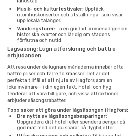
landskap.
Musik- och kulturfestivaler:
Upptäck
utomhuskonserter och utställningar som visar
upp lokala talanger.
Vandringsturer:
Ta en guidad promenad genom
historiska kvarter och lär dig om stadens
förflutna och nutid.
Lågsäsong: Lugn utforskning och bättre
erbjudanden
Att resa under de lugnare månaderna innebär ofta
bättre priser och färre folkmassor. Det är det
perfekta tillfället att njuta av Hagfors som en
lokalinvånare – i din egen takt. Hotell och flyg
tenderar att vara billigare, och vissa attraktioner
erbjuder säsongsrabatter.
Topp saker att göra under lågsäsongen i Hagfors:
Dra nytta av lågsäsongsbesparingar:
Uppgradera ditt hotell eller spendera pengar på
god mat med det du sparar på flygbiljetter.
Utforska museer och gallerier:
Tillbringa tid