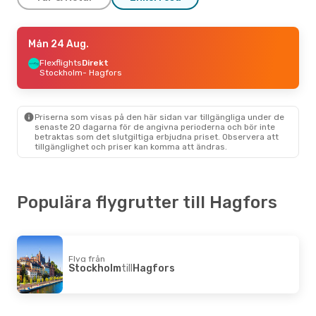
Ons 23 Sep.
Mån 24 Aug.
- Fre 25 Sep.
Flexflights
Flexflights
Direkt
Direkt
Stockholm
Stockholm
- Hagfors
- Hagfors
Flexflights
Direkt
Hagfors
- Stockholm
Priserna som visas på den här sidan var tillgängliga under de
senaste 20 dagarna för de angivna perioderna och bör inte
betraktas som det slutgiltiga erbjudna priset. Observera att
tillgänglighet och priser kan komma att ändras.
Populära flygrutter till Hagfors
Flyg från
Stockholm
till
Hagfors