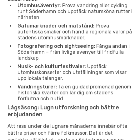
Utomhusäventyr:
Prova vandring eller cykling
runt Söderhamn och upptäck natursköna rutter i
närheten.
Gatumarknader och matstånd:
Prova
autentiska smaker och handla regionala varor på
stadens utomhusmarknader.
Fotografering och sightseeing:
Fånga andan i
Söderhamn – från livliga avenyer till fridfulla
landskap.
Musik- och kulturfestivaler:
Upptäck
utomhuskonserter och utställningar som visar
upp lokala talanger.
Vandringsturer:
Ta en guidad promenad genom
historiska kvarter och lär dig om stadens
förflutna och nutid.
Lågsäsong: Lugn utforskning och bättre
erbjudanden
Att resa under de lugnare månaderna innebär ofta
bättre priser och färre folkmassor. Det är det
perfekta tillfället att njuta av Söderhamn som en