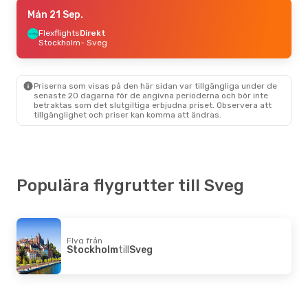
Tors 3 Sep.
Mån 21 Sep.
- Tors 3 Sep.
Flexflights
Flexflights
Direkt
Direkt
Stockholm
Stockholm
- Sveg
- Sveg
Flexflights
Direkt
Sveg
- Stockholm
Priserna som visas på den här sidan var tillgängliga under de
Tis 8 Sep.
- Tis 15 Sep.
senaste 20 dagarna för de angivna perioderna och bör inte
betraktas som det slutgiltiga erbjudna priset. Observera att
Flexflights
Direkt
tillgänglighet och priser kan komma att ändras.
Stockholm
- Sveg
Flexflights
Direkt
Sveg
- Stockholm
Fre 2 Okt.
- Tis 6 Okt.
Populära flygrutter till Sveg
Flexflights
Direkt
Stockholm
- Sveg
Flexflights
Direkt
Sveg
- Stockholm
Flyg från
Stockholm
till
Sveg
Tors 15 Okt.
- Tors 22 Okt.
Flexflights
Direkt
Stockholm
- Sveg
Flexflights
Direkt
Sveg
- Stockholm