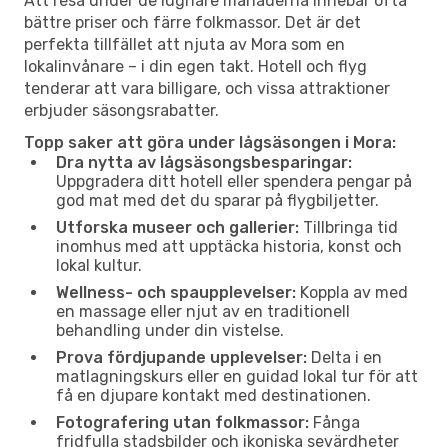
Att resa under de lugnare månaderna innebär ofta
bättre priser och färre folkmassor. Det är det
perfekta tillfället att njuta av Mora som en
lokalinvånare – i din egen takt. Hotell och flyg
tenderar att vara billigare, och vissa attraktioner
erbjuder säsongsrabatter.
Topp saker att göra under lågsäsongen i Mora:
Dra nytta av lågsäsongsbesparingar:
Uppgradera ditt hotell eller spendera pengar på
god mat med det du sparar på flygbiljetter.
Utforska museer och gallerier:
Tillbringa tid
inomhus med att upptäcka historia, konst och
lokal kultur.
Wellness- och spaupplevelser:
Koppla av med
en massage eller njut av en traditionell
behandling under din vistelse.
Prova fördjupande upplevelser:
Delta i en
matlagningskurs eller en guidad lokal tur för att
få en djupare kontakt med destinationen.
Fotografering utan folkmassor:
Fånga
fridfulla stadsbilder och ikoniska sevärdheter