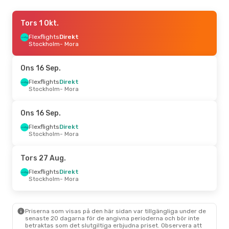
Ons 26 Aug.
Tors 1 Okt.
- Fre 28 Aug.
Flexflights
Flexflights
Direkt
Direkt
Stockholm
Stockholm
- Mora
- Mora
Flexflights
Direkt
Mora
- Stockholm
Ons 16 Sep.
Fre 4 Sep.
Flexflights
- Fre 4 Sep.
Direkt
Stockholm
- Mora
Flexflights
Direkt
Stockholm
- Mora
Flexflights
Direkt
Ons 16 Sep.
Mora
- Stockholm
Flexflights
Direkt
Stockholm
- Mora
Fre 18 Sep.
- Sön 20 Sep.
Flexflights
Direkt
Tors 27 Aug.
Stockholm
- Mora
Flexflights
Direkt
Flexflights
Direkt
Mora
- Stockholm
Stockholm
- Mora
Priserna som visas på den här sidan var tillgängliga under de
senaste 20 dagarna för de angivna perioderna och bör inte
betraktas som det slutgiltiga erbjudna priset. Observera att