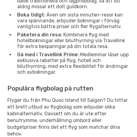
både traditionella och lågprisbolag, så att du
aldrig missar ett dolt guldkorn.
Boka tidigt:
Även om sista minuten-resor kan
vara spännande, erbjuder bokningar i förväg
vanligtvis bättre priser och fler flygalternativ.
Paketera din resa:
Kombinera flyg med
hotellbokningar eller biluthyrning via Travellink
för extra besparingar på din totala resa.
Gå med i Travellink Prime:
Medlemmar låser upp
exklusiva rabatter på flyg, hotell och
biluthyrning, med extra flexibilitet för ändringar
och avbokningar.
Populära flygbolag på rutten
Flyger du från Phu Quoc Island till Saigon? Du hittar
ett brett utbud av flygbolag som erbjuder olika
kabinalternativ. Oavsett om du är ute efter
benutrymme, underhållning ombord eller
budgetpriser finns det ett flyg som matchar dina
behov.