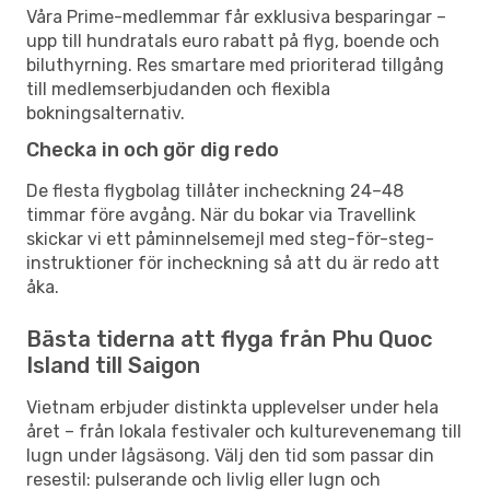
Våra Prime-medlemmar får exklusiva besparingar –
upp till hundratals euro rabatt på flyg, boende och
biluthyrning. Res smartare med prioriterad tillgång
till medlemserbjudanden och flexibla
bokningsalternativ.
Checka in och gör dig redo
De flesta flygbolag tillåter incheckning 24–48
timmar före avgång. När du bokar via Travellink
skickar vi ett påminnelsemejl med steg-för-steg-
instruktioner för incheckning så att du är redo att
åka.
Bästa tiderna att flyga från Phu Quoc
Island till Saigon
Vietnam erbjuder distinkta upplevelser under hela
året – från lokala festivaler och kulturevenemang till
lugn under lågsäsong. Välj den tid som passar din
resestil: pulserande och livlig eller lugn och