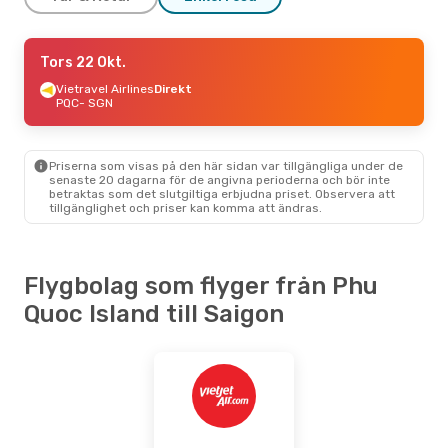
Tis 8 Sep.
Tors 22 Okt.
- Tis 15 Sep.
Vietravel Airlines
Vietravel Airlines
Direkt
Direkt
PQC
PQC
- SGN
- SGN
Vietravel Airlines
Direkt
SGN
- PQC
Priserna som visas på den här sidan var tillgängliga under de
senaste 20 dagarna för de angivna perioderna och bör inte
betraktas som det slutgiltiga erbjudna priset. Observera att
tillgänglighet och priser kan komma att ändras.
Flygbolag som flyger från Phu
Quoc Island till Saigon