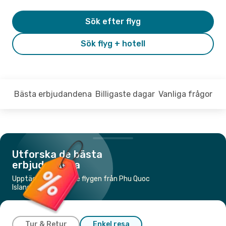
Sök efter flyg
Sök flyg + hotell
Bästa erbjudandena
Billigaste dagar
Vanliga frågor
Utforska de bästa
erbjudandena
Upptäck de billigaste flygen från Phu Quoc
Island till Saigon
Tur & Retur
Enkel resa