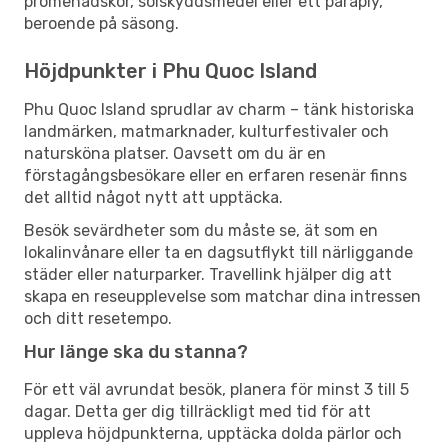
promenadskor, solskyddsmedel eller ett paraply,
beroende på säsong.
Höjdpunkter i Phu Quoc Island
Phu Quoc Island sprudlar av charm – tänk historiska
landmärken, matmarknader, kulturfestivaler och
natursköna platser. Oavsett om du är en
förstagångsbesökare eller en erfaren resenär finns
det alltid något nytt att upptäcka.
Besök sevärdheter som du måste se, ät som en
lokalinvånare eller ta en dagsutflykt till närliggande
städer eller naturparker. Travellink hjälper dig att
skapa en reseupplevelse som matchar dina intressen
och ditt resetempo.
Hur länge ska du stanna?
För ett väl avrundat besök, planera för minst 3 till 5
dagar. Detta ger dig tillräckligt med tid för att
uppleva höjdpunkterna, upptäcka dolda pärlor och