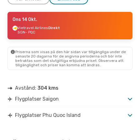
Tis 13 Okt.
Ons 14 Okt.
- Tors 22 Okt.
Vietravel Airlines
Vietravel Airlines
Direkt
Direkt
SGN
SGN
- PQC
- PQC
Vietravel Airlines
Direkt
PQC
- SGN
Priserna som visas på den här sidan var tillgängliga under de
senaste 20 dagarna för de angivna perioderna och bör inte
betraktas som det slutgiltiga erbjudna priset. Observera att
tillgänglighet och priser kan komma att ändras.
Avstånd:
304 kms
Flygplatser Saigon
Flygplatser Phu Quoc Island