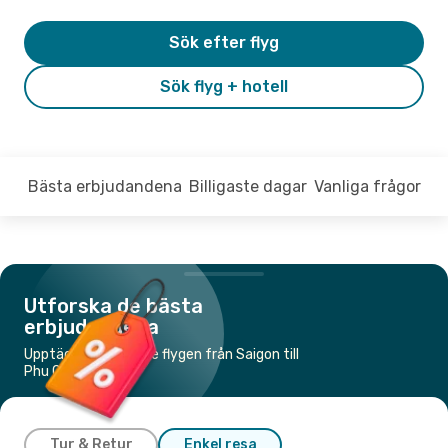
Sök efter flyg
Sök flyg + hotell
Bästa erbjudandena
Billigaste dagar
Vanliga frågor
Utforska de bästa
erbjudandena
Upptäck de billigaste flygen från Saigon till
Phu Quoc Island
Tur & Retur
Enkel resa