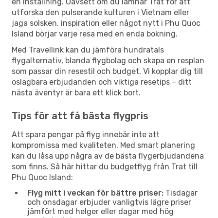
en inställning. Oavsett om du lämnar Trat för att
utforska den pulserande kulturen i Vietnam eller
jaga solsken, inspiration eller något nytt i Phu Quoc
Island börjar varje resa med en enda bokning.
Med Travellink kan du jämföra hundratals
flygalternativ, blanda flygbolag och skapa en resplan
som passar din resestil och budget. Vi kopplar dig till
oslagbara erbjudanden och viktiga resetips – ditt
nästa äventyr är bara ett klick bort.
Tips för att få bästa flygpris
Att spara pengar på flyg innebär inte att
kompromissa med kvaliteten. Med smart planering
kan du låsa upp några av de bästa flygerbjudandena
som finns. Så här hittar du budgetflyg från Trat till
Phu Quoc Island:
Flyg mitt i veckan för bättre priser:
Tisdagar
och onsdagar erbjuder vanligtvis lägre priser
jämfört med helger eller dagar med hög