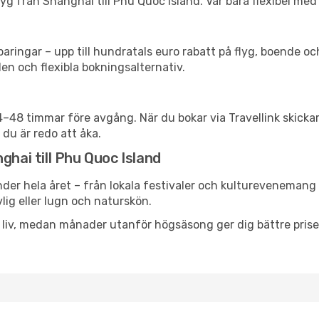
g från Shanghai till Phu Quoc Island. Var bara flexibel med 
ringar – upp till hundratals euro rabatt på flyg, boende o
en och flexibla bokningsalternativ.
24–48 timmar före avgång. När du bokar via Travellink skick
 du är redo att åka.
ghai till Phu Quoc Island
der hela året – från lokala festivaler och kulturevenemang t
vlig eller lugn och naturskön.
h liv, medan månader utanför högsäsong ger dig bättre pris