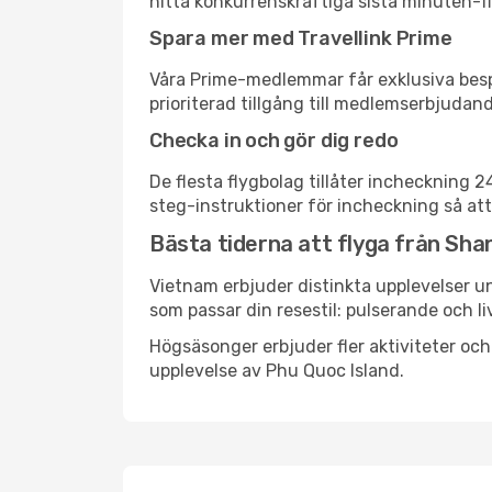
hitta konkurrenskraftiga sista minuten-fly
Spara mer med Travellink Prime
Våra Prime-medlemmar får exklusiva bespa
prioriterad tillgång till medlemserbjudand
Checka in och gör dig redo
De flesta flygbolag tillåter incheckning 
steg-instruktioner för incheckning så att
Bästa tiderna att flyga från Shan
Vietnam erbjuder distinkta upplevelser un
som passar din resestil: pulserande och li
Högsäsonger erbjuder fler aktiviteter oc
upplevelse av Phu Quoc Island.