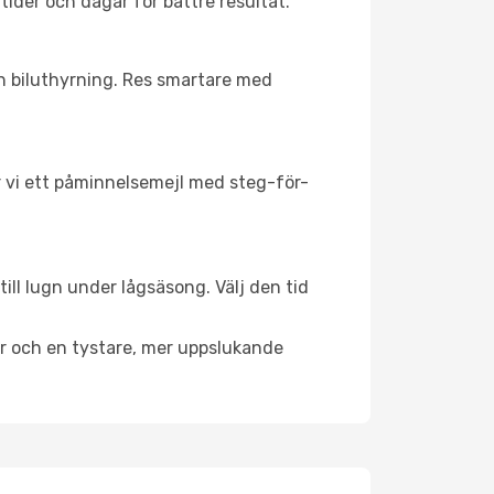
tider och dagar för bättre resultat.
ch biluthyrning. Res smartare med
ar vi ett påminnelsemejl med steg-för-
ill lugn under lågsäsong. Välj den tid
er och en tystare, mer uppslukande