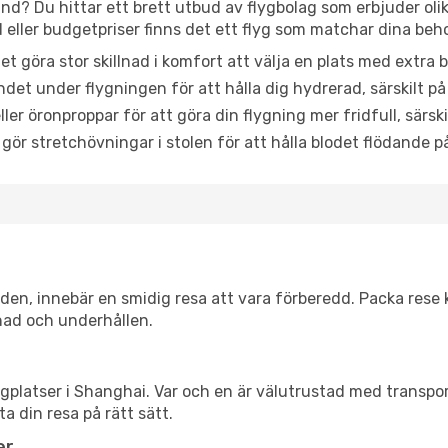
and? Du hittar ett brett utbud av flygbolag som erbjuder oli
ller budgetpriser finns det ett flyg som matchar dina beh
et göra stor skillnad i komfort att välja en plats med extr
det under flygningen för att hålla dig hydrerad, särskilt på 
ler öronproppar för att göra din flygning mer fridfull, särski
 gör stretchövningar i stolen för att hålla blodet flödande p
itiden, innebär en smidig resa att vara förberedd. Packa rese 
nad och underhållen.
flygplatser i Shanghai. Var och en är välutrustad med transp
ta din resa på rätt sätt.
er