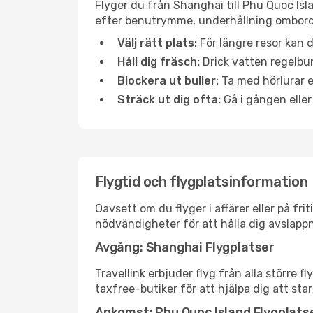
Flyger du från Shanghai till Phu Quoc Isl
efter benutrymme, underhållning ombord e
Välj rätt plats:
För längre resor kan d
Håll dig fräsch:
Drick vatten regelbun
Blockera ut buller:
Ta med hörlurar el
Sträck ut dig ofta:
Gå i gången eller
Flygtid och flygplatsinformation
Oavsett om du flyger i affärer eller på fr
nödvändigheter för att hålla dig avslapp
Avgång: Shanghai Flygplatser
Travellink erbjuder flyg från alla större 
taxfree-butiker för att hjälpa dig att star
Ankomst: Phu Quoc Island Flygplats