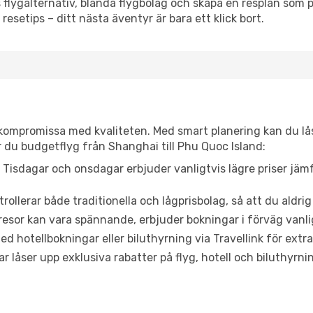
flygalternativ, blanda flygbolag och skapa en resplan som pa
resetips – ditt nästa äventyr är bara ett klick bort.
t kompromissa med kvaliteten. Med smart planering kan du l
 du budgetflyg från Shanghai till Phu Quoc Island:
Tisdagar och onsdagar erbjuder vanligtvis lägre priser jäm
trollerar både traditionella och lågprisbolag, så att du aldrig
or kan vara spännande, erbjuder bokningar i förväg vanligtv
d hotellbokningar eller biluthyrning via Travellink för extra
låser upp exklusiva rabatter på flyg, hotell och biluthyrnin