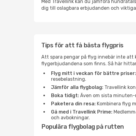
Med Travellink kan du jämföra hundratals 
dig till oslagbara erbjudanden och viktiga 
Tips för att få bästa flygpris
Att spara pengar på flyg innebär inte at
flygerbjudandena som finns. Så här hittar
Flyg mitt i veckan för bättre priser:
resebelastning.
Jämför alla flygbolag:
Travellink kon
Boka tidigt:
Även om sista minuten-res
Paketera din resa:
Kombinera flyg me
Gå med i Travellink Prime:
Medlemmar 
och avbokningar.
Populära flygbolag på rutten