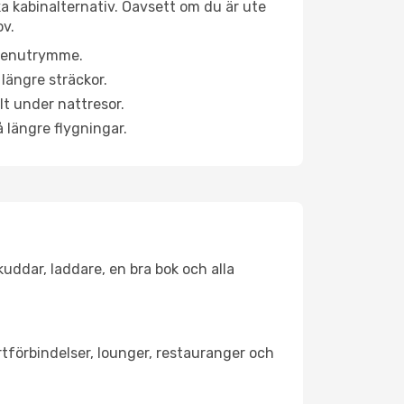
ka kabinalternativ. Oavsett om du är ute
ov.
a benutrymme.
längre sträckor.
lt under nattresor.
å längre flygningar.
kuddar, laddare, en bra bok och alla
ortförbindelser, lounger, restauranger och