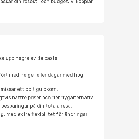
ssar din resestil och budget. Vi kopplar
åsa upp några av de bästa
fört med helger eller dagar med hög
 missar ett dolt guldkorn.
is bättre priser och fler flygalternativ.
 besparingar på din totala resa.
g, med extra flexibilitet för ändringar