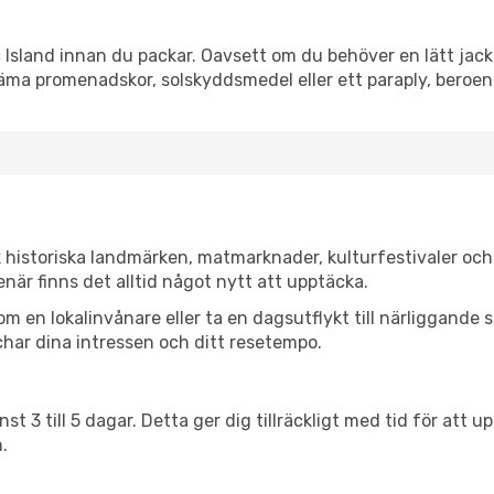
sland innan du packar. Oavsett om du behöver en lätt jacka 
äma promenadskor, solskyddsmedel eller ett paraply, beroe
 historiska landmärken, matmarknader, kulturfestivaler och
när finns det alltid något nytt att upptäcka.
en lokalinvånare eller ta en dagsutflykt till närliggande st
har dina intressen och ditt resetempo.
nst 3 till 5 dagar. Detta ger dig tillräckligt med tid för at
.