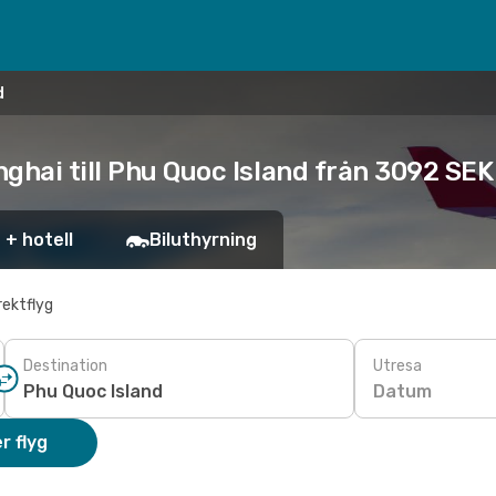
d
ghai till Phu Quoc Island från 3092 SEK
 + hotell
Biluthyrning
rektflyg
Destination
Utresa
Datum
r flyg