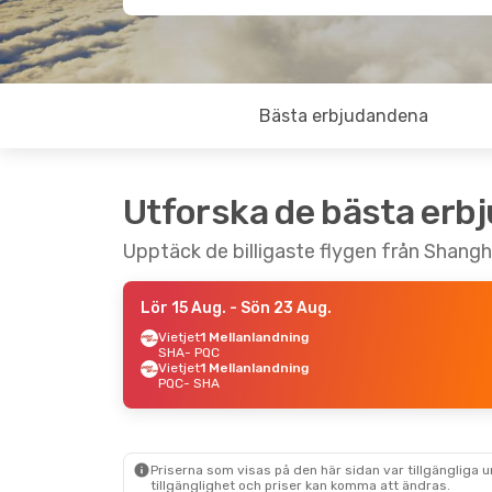
Bästa erbjudandena
Utforska de bästa erb
Upptäck de billigaste flygen från Shangha
Lör 15 Aug.
- Sön 23 Aug.
Vietjet
1 Mellanlandning
SHA
- PQC
Vietjet
1 Mellanlandning
PQC
- SHA
Priserna som visas på den här sidan var tillgängliga 
tillgänglighet och priser kan komma att ändras.