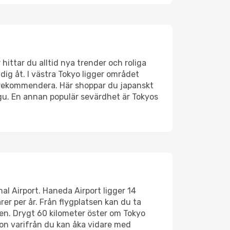
hittar du alltid nya trender och roliga
dig åt. I västra Tokyo ligger området
t rekommendera. Här shoppar du japanskt
gu. En annan populär sevärdhet är Tokyos
al Airport. Haneda Airport ligger 14
er per år. Från flygplatsen kan du ta
nen. Drygt 60 kilometer öster om Tokyo
tion varifrån du kan åka vidare med