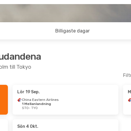
Billigaste dagar
judandena
olm till Tokyo
Fil
Lör 19 Sep.
M
Sep.
- Ons 30 Sep.
Mån 24 Aug.
- On
China Eastern Airlines
1 Mellanlandning
Eastern Airlines
Air China
1 Mellanl
STO
- TYO
anlandning
STO
- TYO
TYO
Air China
1 Mellanl
Eastern Airlines
TYO
- STO
anlandning
STO
Sön 4 Okt.