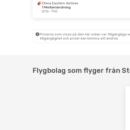
China Eastern Airlines
1 Mellanlandning
STO
- TYO
Ons 9 Sep.
- Mån 14 Sep.
Mån 19 
Klm Royal Dutch Airlines
China 
1 Mellanlandning
1 Mell
STO
- TYO
STO
- 
Klm Royal Dutch Airlines
China 
Priserna som visas på den här sidan var tillgängliga 
1 Mellanlandning
1 Mell
tillgänglighet och priser kan komma att ändras.
TYO
- STO
TYO
- 
Flygbolag som flyger från St