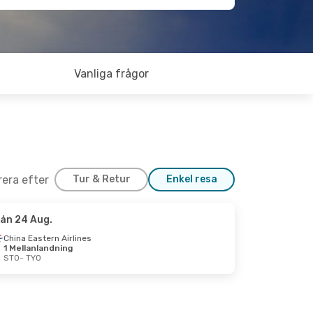
Vanliga frågor
trera efter
Tur & Retur
Enkel resa
ån 24 Aug.
s 26 Aug.
China Eastern Airlines
1 Mellanlandning
andning
STO
- TYO
andning