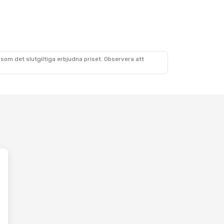
2 Okt.
ndning
ndning
som det slutgiltiga erbjudna priset. Observera att