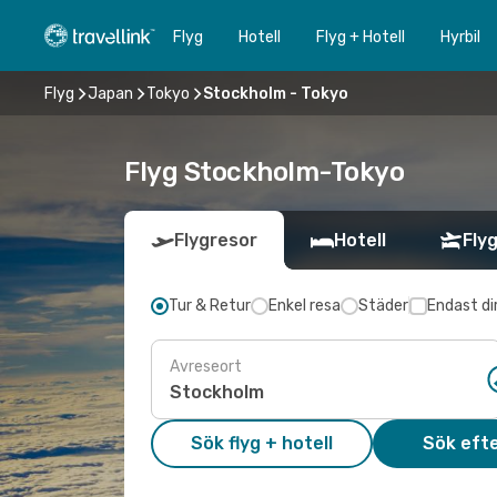
Flyg
Hotell
Flyg + Hotell
Hyrbil
Flyg
Japan
Tokyo
Stockholm - Tokyo
Flyg Stockholm-Tokyo
Flygresor
Hotell
Flyg
Tur & Retur
Enkel resa
Städer
Endast di
Avreseort
Sök flyg + hotell
Sök efte