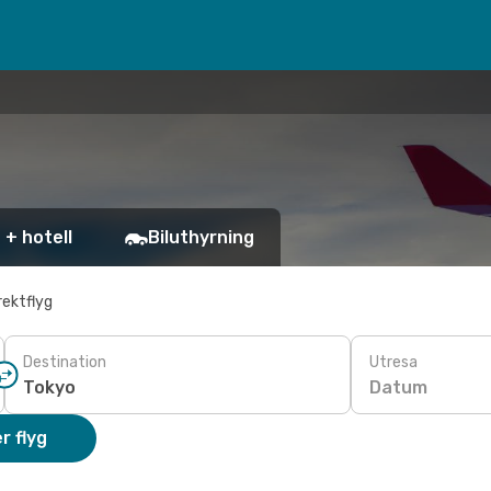
 + hotell
Biluthyrning
rektflyg
Destination
Utresa
Datum
r flyg