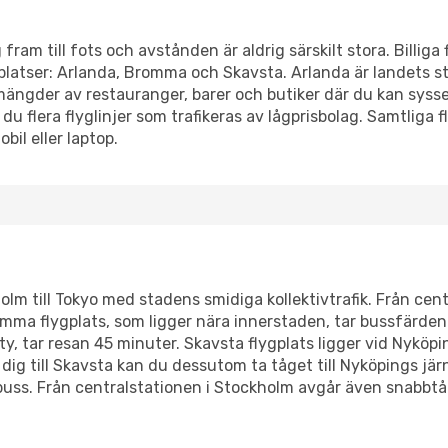
fram till fots och avstånden är aldrig särskilt stora. Billiga
platser: Arlanda, Bromma och Skavsta. Arlanda är landets st
ängder av restauranger, barer och butiker där du kan syss
u flera flyglinjer som trafikeras av lågprisbolag. Samtliga fl
bil eller laptop.
kholm till Tokyo med stadens smidiga kollektivtrafik. Från ce
Bromma flygplats, som ligger nära innerstaden, tar bussfärde
ity, tar resan 45 minuter. Skavsta flygplats ligger vid Nyköp
dig till Skavsta kan du dessutom ta tåget till Nyköpings jär
albuss. Från centralstationen i Stockholm avgår även snabbtå