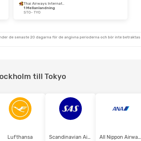
Thai Airways International
1 Mellanlandning
STO
- TYO
Okt.
- Mån 26 Okt.
Mån 5 Okt.
- Mån 1
Eastern Airlines
Finnair
1 Mellanla
anlandning
STO
- TYO
TYO
Finnair
1 Mellanla
Eastern Airlines
TYO
- STO
under de senaste 20 dagarna för de angivna perioderna och bör inte betraktas 
anlandning
STO
ockholm till Tokyo
Lufthansa
Scandinavian Airlines
All Nippon Airways