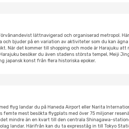
 förvånandevist lättnavigerad och organiserad metropol. Här 
a och bjuder på en variation av aktiviteter som du kan ägna 
rikt. När det kommer till shopping och mode är Harajuku at
Harajuku besöker du även stadens största tempel, Meiji Jin
 japansk konst från flera historiska epoker.
ed flyg landar du på Haneda Airport eller Narita Internation
s femte mest besökta flygplats med över 75 miljoner resenär
ar det mindre än en kvart till den centrala Shinagawa-statio
sbolag landar. Härifrån kan du ta expresståg in till Tokyo Sta