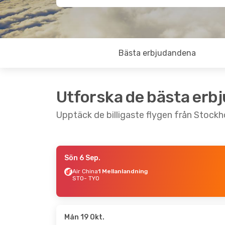
Bästa erbjudandena
Utforska de bästa erb
Upptäck de billigaste flygen från Stockh
Sön 6 Sep.
Tors 27 Aug.
- Sön 30 Aug.
Mån 21 
Air China
1 Mellanlandning
STO
- TYO
Air China
1 Mellanlandning
China 
STO
- TYO
1 Mell
Air China
1 Mellanlandning
STO
- 
TYO
- STO
China 
1 Mell
TYO
- 
Mån 19 Okt.