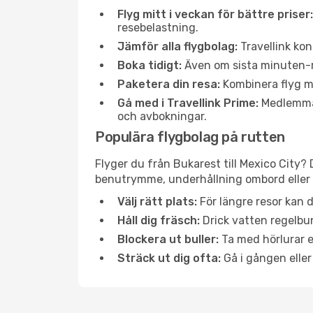
Flyg mitt i veckan för bättre priser:
resebelastning.
Jämför alla flygbolag:
Travellink kon
Boka tidigt:
Även om sista minuten-res
Paketera din resa:
Kombinera flyg me
Gå med i Travellink Prime:
Medlemmar 
och avbokningar.
Populära flygbolag på rutten
Flyger du från Bukarest till Mexico City? 
benutrymme, underhållning ombord eller b
Välj rätt plats:
För längre resor kan d
Håll dig fräsch:
Drick vatten regelbun
Blockera ut buller:
Ta med hörlurar el
Sträck ut dig ofta:
Gå i gången eller