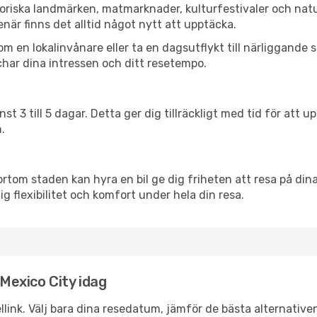
toriska landmärken, matmarknader, kulturfestivaler och nat
när finns det alltid något nytt att upptäcka.
en lokalinvånare eller ta en dagsutflykt till närliggande st
har dina intressen och ditt resetempo.
nst 3 till 5 dagar. Detta ger dig tillräckligt med tid för at
.
ortom staden kan hyra en bil ge dig friheten att resa på dina 
ig flexibilitet och komfort under hela din resa.
 Mexico City idag
llink. Välj bara dina resedatum, jämför de bästa alternative