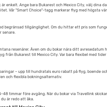
k är enkelt. Ange bara Bukarest och Mexico City, välj dina da
xibilitet. Vår "Smart Choice"-tagg markerar flyg med högsta vä
d begränsad tillgänglighet. Om du hittar ett pris som funger
r senare.
spontana resenärer. Även om du bokar nära ditt avresedatum 
g från Bukarest till Mexico City. Var bara flexibel med tider
ringar – upp till hundratals euro rabatt på flyg, boende o
en och flexibla bokningsalternativ.
24–48 timmar före avgång. När du bokar via Travellink skick
 du är redo att åka.