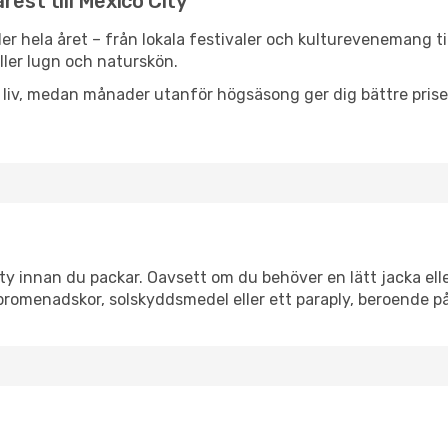
rest till Mexico City
er hela året – från lokala festivaler och kulturevenemang ti
eller lugn och naturskön.
h liv, medan månader utanför högsäsong ger dig bättre pris
y innan du packar. Oavsett om du behöver en lätt jacka eller
romenadskor, solskyddsmedel eller ett paraply, beroende p