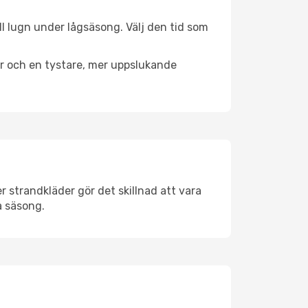
ll lugn under lågsäsong. Välj den tid som
er och en tystare, mer uppslukande
 strandkläder gör det skillnad att vara
å säsong.