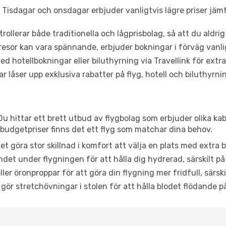
Tisdagar och onsdagar erbjuder vanligtvis lägre priser jäm
trollerar både traditionella och lågprisbolag, så att du aldrig
or kan vara spännande, erbjuder bokningar i förväg vanligtv
d hotellbokningar eller biluthyrning via Travellink för extra
låser upp exklusiva rabatter på flyg, hotell och biluthyrnin
Du hittar ett brett utbud av flygbolag som erbjuder olika ka
udgetpriser finns det ett flyg som matchar dina behov.
et göra stor skillnad i komfort att välja en plats med extr
det under flygningen för att hålla dig hydrerad, särskilt på 
ler öronproppar för att göra din flygning mer fridfull, särski
 gör stretchövningar i stolen för att hålla blodet flödande p