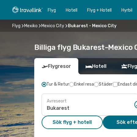
Flyg
Hotell
Flyg + Hotell
Hyrbil
Flyg
Mexiko
Mexico City
Bukarest - Mexico City
Billiga flyg Bukarest-Mexico C
Flygresor
Hotell
Flyg
Tur & Retur
Enkel resa
Städer
Endast di
Avreseort
Sök flyg + hotell
Sök efte