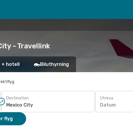
ity - Travellink
 + hotell
Biluthyrning
rektflyg
Destination
Utresa
Datum
r flyg