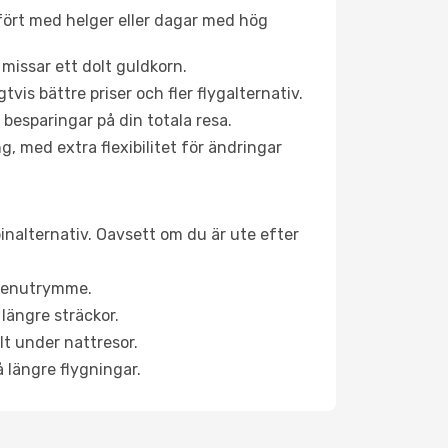
fört med helger eller dagar med hög
 missar ett dolt guldkorn.
is bättre priser och fler flygalternativ.
 besparingar på din totala resa.
g, med extra flexibilitet för ändringar
binalternativ. Oavsett om du är ute efter
a benutrymme.
längre sträckor.
lt under nattresor.
å längre flygningar.