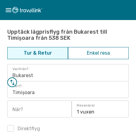
Upptäck lågprisflyg från Bukarest till
Timișoara från 538 SEK
Tur & Retur
Enkel resa
Varifrån?
Bukarest
Vart?
Timișoara
Resenärer
När?
1 vuxen
Direktflyg