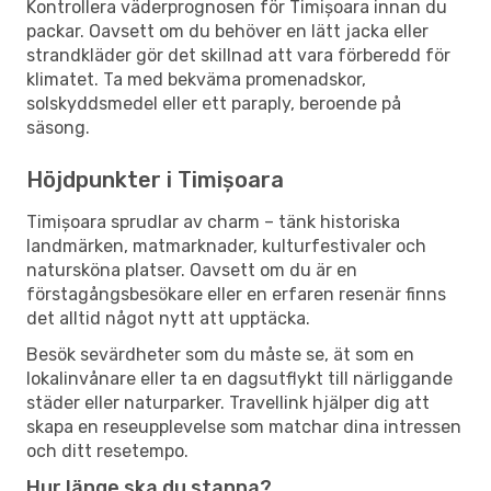
Kontrollera väderprognosen för Timișoara innan du
packar. Oavsett om du behöver en lätt jacka eller
strandkläder gör det skillnad att vara förberedd för
klimatet. Ta med bekväma promenadskor,
solskyddsmedel eller ett paraply, beroende på
säsong.
Höjdpunkter i Timișoara
Timișoara sprudlar av charm – tänk historiska
landmärken, matmarknader, kulturfestivaler och
natursköna platser. Oavsett om du är en
förstagångsbesökare eller en erfaren resenär finns
det alltid något nytt att upptäcka.
Besök sevärdheter som du måste se, ät som en
lokalinvånare eller ta en dagsutflykt till närliggande
städer eller naturparker. Travellink hjälper dig att
skapa en reseupplevelse som matchar dina intressen
och ditt resetempo.
Hur länge ska du stanna?