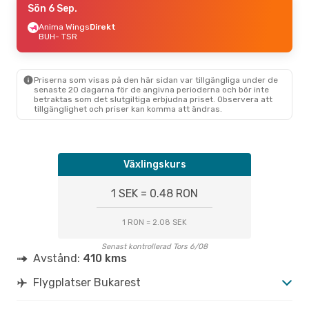
Sön 6 Sep.
Anima Wings
Direkt
BUH
- TSR
Priserna som visas på den här sidan var tillgängliga under de
senaste 20 dagarna för de angivna perioderna och bör inte
betraktas som det slutgiltiga erbjudna priset. Observera att
tillgänglighet och priser kan komma att ändras.
Växlingskurs
1 SEK = 0.48 RON
1 RON = 2.08 SEK
Senast kontrollerad Tors 6/08
Avstånd:
410 kms
Flygplatser Bukarest