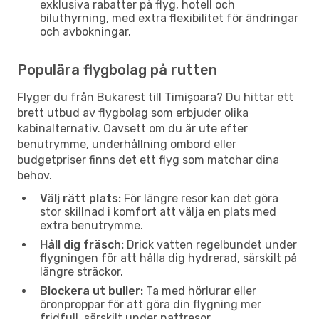
exklusiva rabatter på flyg, hotell och
biluthyrning, med extra flexibilitet för ändringar
och avbokningar.
Populära flygbolag på rutten
Flyger du från Bukarest till Timișoara? Du hittar ett
brett utbud av flygbolag som erbjuder olika
kabinalternativ. Oavsett om du är ute efter
benutrymme, underhållning ombord eller
budgetpriser finns det ett flyg som matchar dina
behov.
Välj rätt plats:
För längre resor kan det göra
stor skillnad i komfort att välja en plats med
extra benutrymme.
Håll dig fräsch:
Drick vatten regelbundet under
flygningen för att hålla dig hydrerad, särskilt på
längre sträckor.
Blockera ut buller:
Ta med hörlurar eller
öronproppar för att göra din flygning mer
fridfull, särskilt under nattresor.