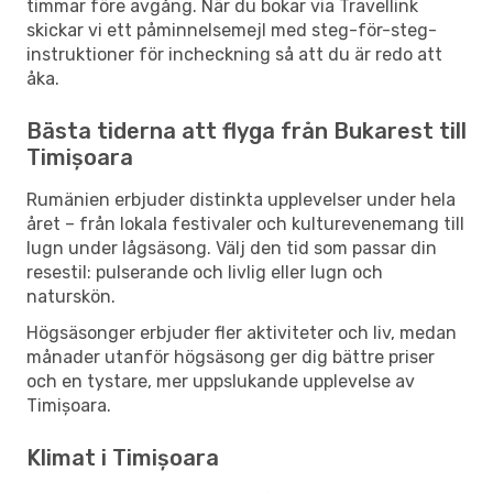
timmar före avgång. När du bokar via Travellink
skickar vi ett påminnelsemejl med steg-för-steg-
instruktioner för incheckning så att du är redo att
åka.
Bästa tiderna att flyga från Bukarest till
Timișoara
Rumänien erbjuder distinkta upplevelser under hela
året – från lokala festivaler och kulturevenemang till
lugn under lågsäsong. Välj den tid som passar din
resestil: pulserande och livlig eller lugn och
naturskön.
Högsäsonger erbjuder fler aktiviteter och liv, medan
månader utanför högsäsong ger dig bättre priser
och en tystare, mer uppslukande upplevelse av
Timișoara.
Klimat i Timișoara