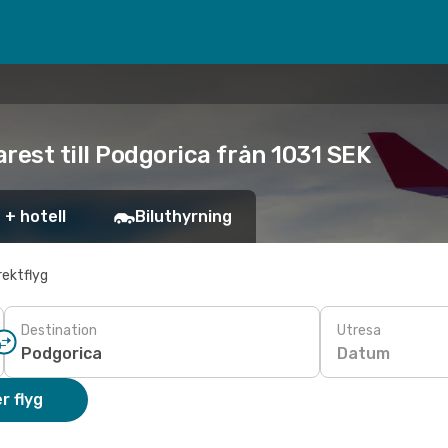
rest till Podgorica från 1031 SEK
 + hotell
Biluthyrning
rektflyg
Destination
Utresa
Datum
r flyg