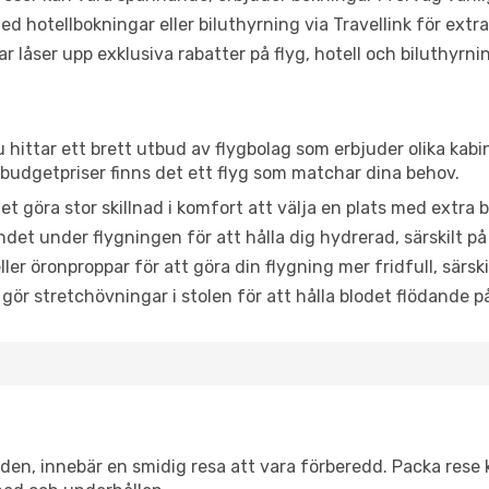
d hotellbokningar eller biluthyrning via Travellink för extra
låser upp exklusiva rabatter på flyg, hotell och biluthyrnin
u hittar ett brett utbud av flygbolag som erbjuder olika kabi
udgetpriser finns det ett flyg som matchar dina behov.
et göra stor skillnad i komfort att välja en plats med extr
det under flygningen för att hålla dig hydrerad, särskilt på 
ler öronproppar för att göra din flygning mer fridfull, särski
 gör stretchövningar i stolen för att hålla blodet flödande p
itiden, innebär en smidig resa att vara förberedd. Packa rese 