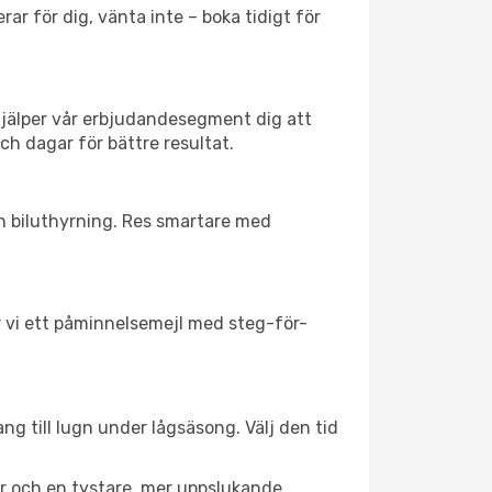
ar för dig, vänta inte – boka tidigt för
hjälper vår erbjudandesegment dig att
ch dagar för bättre resultat.
ch biluthyrning. Res smartare med
ar vi ett påminnelsemejl med steg-för-
g till lugn under lågsäsong. Välj den tid
er och en tystare, mer uppslukande