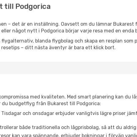
 till Podgorica
en – det är en inställning. Oavsett om du lämnar Bukarest f
n eller något nytt i Podgorica börjar varje resa med en enda 
flygalternativ, blanda flygbolag och skapa en resplan som pa
resetips – ditt nästa äventyr är bara ett klick bort.
t kompromissa med kvaliteten. Med smart planering kan du l
 du budgetflyg från Bukarest till Podgorica:
Tisdagar och onsdagar erbjuder vanligtvis lägre priser jäm
trollerar både traditionella och lågprisbolag, så att du aldrig
or kan vara spännande, erbjuder bokningar i förväg vanligtv