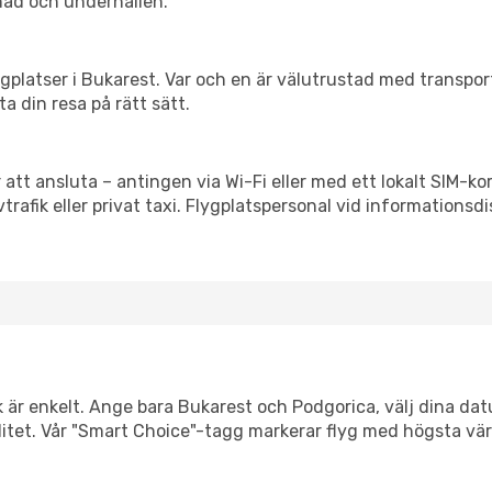
nad och underhållen.
flygplatser i Bukarest. Var och en är välutrustad med transpo
ta din resa på rätt sätt.
 att ansluta – antingen via Wi-Fi eller med ett lokalt SIM-kor
vtrafik eller privat taxi. Flygplatspersonal vid informationsdi
k är enkelt. Ange bara Bukarest och Podgorica, välj dina datu
xibilitet. Vår "Smart Choice"-tagg markerar flyg med högsta vä