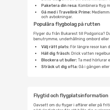
Paketera din resa:
Kombinera flyg me
Gå med i Travellink Prime:
Medlemmar 
och avbokningar.
Populära flygbolag på rutten
Flyger du från Bukarest till Podgorica? D
benutrymme, underhållning ombord eller b
Välj rätt plats:
För längre resor kan d
Håll dig fräsch:
Drick vatten regelbun
Blockera ut buller:
Ta med hörlurar el
Sträck ut dig ofta:
Gå i gången eller
Flygtid och flygplatsinformation
Oavsett om du flyger i affärer eller på fr