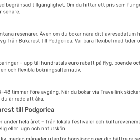
d begränsad tillgänglighet. Om du hittar ett pris som funger
r senare.
spontana resenärer. Även om du bokar nära ditt avresedatum 
g från Bukarest till Podgorica. Var bara flexibel med tider o
ringar – upp till hundratals euro rabatt på flyg, boende o
en och flexibla bokningsalternativ.
24–48 timmar före avgång. När du bokar via Travellink skick
 du är redo att åka.
rest till Podgorica
 under hela året – från lokala festivaler och kultureveneman
vlig eller lugn och naturskön.
h liv, medan månader utanför högsäsong ger dig bättre pris