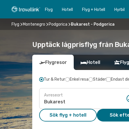
Flyg
Hotell
Flyg + Hotell
Hyrbil
Flyg
Montenegro
Podgorica
Bukarest - Podgorica
Upptäck lågprisflyg från Buka
Flygresor
Hotell
Flyg
Tur & Retur
Enkel resa
Städer
Endast di
Avreseort
Sök flyg + hotell
Sök efte