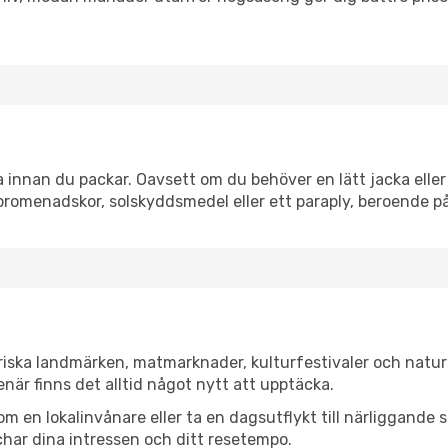
innan du packar. Oavsett om du behöver en lätt jacka eller 
romenadskor, solskyddsmedel eller ett paraply, beroende p
riska landmärken, matmarknader, kulturfestivaler och natur
när finns det alltid något nytt att upptäcka.
en lokalinvånare eller ta en dagsutflykt till närliggande st
har dina intressen och ditt resetempo.