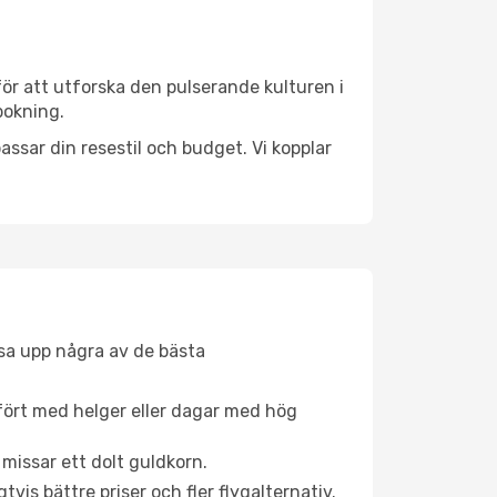
ör att utforska den pulserande kulturen i
bokning.
ssar din resestil och budget. Vi kopplar
åsa upp några av de bästa
fört med helger eller dagar med hög
 missar ett dolt guldkorn.
is bättre priser och fler flygalternativ.