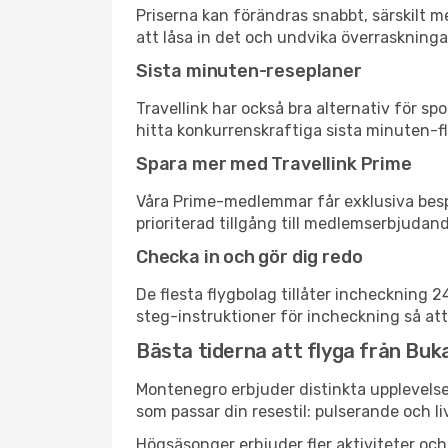
Priserna kan förändras snabbt, särskilt me
att låsa in det och undvika överraskninga
Sista minuten-reseplaner
Travellink har också bra alternativ för 
hitta konkurrenskraftiga sista minuten-fly
Spara mer med Travellink Prime
Våra Prime-medlemmar får exklusiva bespa
prioriterad tillgång till medlemserbjudand
Checka in och gör dig redo
De flesta flygbolag tillåter incheckning 
steg-instruktioner för incheckning så att
Bästa tiderna att flyga från Buka
Montenegro erbjuder distinkta upplevelser
som passar din resestil: pulserande och li
Högsäsonger erbjuder fler aktiviteter oc