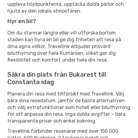
uppleva höjdpunkterna, upptäcka dolda pärlor och
njuta av den lokala atmosfären.
Hyr en bil?
Om du stannar längre eller vill utforska bortom
staden kan hyra en bil ge dig friheten att resa på
dina egna villkor. Travellink erbjuder prisvärd
biluthyrning över hela Rumänien, vilket ger dig
flexibilitet och komfort under hela din resa.
Säkra din plats från Bukarest till
Constanta idag
Planera din resa med tillförsikt med Travellink. Välj
bara dina resedatum, jämför de bästa alternativen
och välj extrafunktioner som hotell eller biluthyrning
för att anpassa din resa. Inga dolda avgifter – bara
transparenta priser och enkel bokning.
Travellink förbinder resenärer med över 155 000
rutter, 690 flygbolag, 2,1 miljoner hotell och