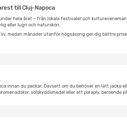
rest till Cluj-Napoca
nder hela året – från lokala festivaler och kulturevenemang 
vlig eller lugn och naturskön.
h liv, medan månader utanför högsäsong ger dig bättre pris
a innan du packar. Oavsett om du behöver en lätt jacka elle
romenadskor, solskyddsmedel eller ett paraply, beroende p