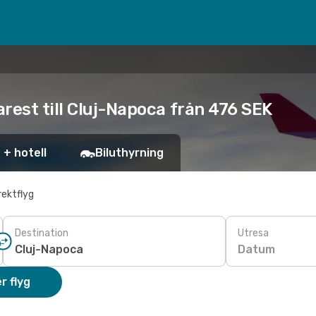
rest till Cluj-Napoca från 476 SEK
 + hotell
Biluthyrning
rektflyg
Destination
Utresa
Datum
r flyg