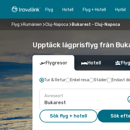
Flyg
Hotell
Flyg + Hotell
Hyrbil
Flyg
Rumänien
Cluj-Napoca
Bukarest - Cluj-Napoca
Upptäck lågprisflyg från Buka
Flygresor
Hotell
Flyg
Tur & Retur
Enkel resa
Städer
Endast di
Avreseort
Sök flyg + hotell
Sök efte