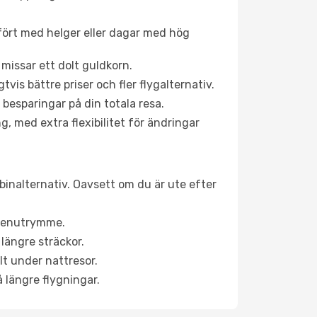
fört med helger eller dagar med hög
 missar ett dolt guldkorn.
is bättre priser och fler flygalternativ.
 besparingar på din totala resa.
g, med extra flexibilitet för ändringar
abinalternativ. Oavsett om du är ute efter
a benutrymme.
längre sträckor.
lt under nattresor.
å längre flygningar.