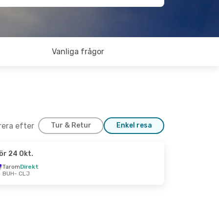
Vanliga frågor
trera efter
Tur & Retur
Enkel resa
ör 24 Okt.
Tarom
Direkt
BUH
- CLJ