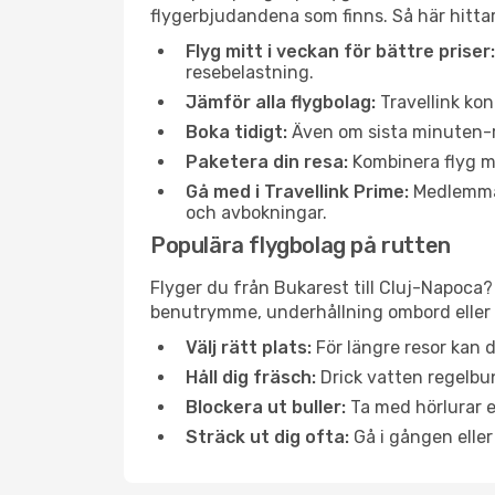
flygerbjudandena som finns. Så här hittar
Flyg mitt i veckan för bättre priser:
resebelastning.
Jämför alla flygbolag:
Travellink kon
Boka tidigt:
Även om sista minuten-res
Paketera din resa:
Kombinera flyg me
Gå med i Travellink Prime:
Medlemmar 
och avbokningar.
Populära flygbolag på rutten
Flyger du från Bukarest till Cluj-Napoca?
benutrymme, underhållning ombord eller b
Välj rätt plats:
För längre resor kan d
Håll dig fräsch:
Drick vatten regelbun
Blockera ut buller:
Ta med hörlurar el
Sträck ut dig ofta:
Gå i gången eller