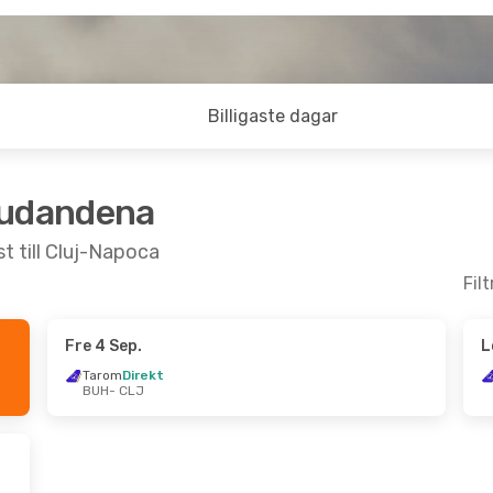
Billigaste dagar
judandena
t till Cluj-Napoca
Fil
Fre 4 Sep.
L
- Mån 21 Sep.
Tarom
Direkt
BUH
- CLJ
t
t