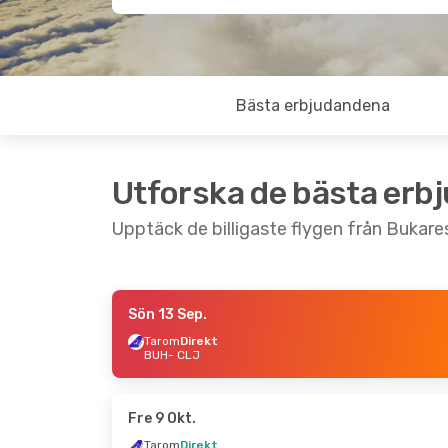
Bästa erbjudandena
Utforska de bästa erb
Upptäck de billigaste flygen från Bukares
Sön 13 Sep.
Fre 4 Sep.
- Mån 7 Sep.
Tors 17 Sep.
Tarom
Direkt
BUH
- CLJ
Tarom
Direkt
Tarom
Direk
BUH
- CLJ
BUH
- CLJ
Tarom
Direkt
Tarom
Direk
CLJ
- BUH
CLJ
- BUH
Fre 9 Okt.
Tarom
Direkt