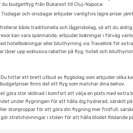
 du budgetflyg från Bukarest till Cluj-Napoca:
Tisdagar och onsdagar erbjuder vanligtvis lägre priser jäm
trollerar både traditionella och lågprisbolag, så att du aldrig
or kan vara spännande, erbjuder bokningar i förväg vanligtv
d hotellbokningar eller biluthyrning via Travellink för extra
låser upp exklusiva rabatter på flyg, hotell och biluthyrnin
 Du hittar ett brett utbud av flygbolag som erbjuder olika k
udgetpriser finns det ett flyg som matchar dina behov.
et göra stor skillnad i komfort att välja en plats med extr
det under flygningen för att hålla dig hydrerad, särskilt på 
ler öronproppar för att göra din flygning mer fridfull, särski
 gör stretchövningar i stolen för att hålla blodet flödande p