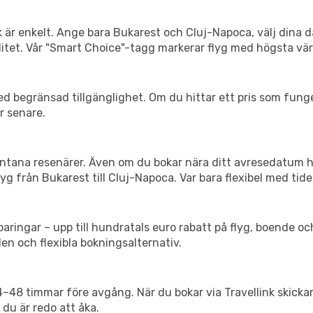
k är enkelt. Ange bara Bukarest och Cluj-Napoca, välj dina d
xibilitet. Vår "Smart Choice"-tagg markerar flyg med högsta vä
d begränsad tillgänglighet. Om du hittar ett pris som funger
r senare.
spontana resenärer. Även om du bokar nära ditt avresedatum 
g från Bukarest till Cluj-Napoca. Var bara flexibel med tide
ringar – upp till hundratals euro rabatt på flyg, boende o
en och flexibla bokningsalternativ.
24–48 timmar före avgång. När du bokar via Travellink skick
 du är redo att åka.