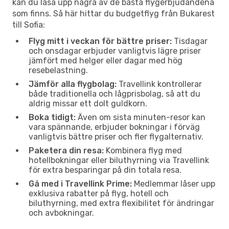
kan du låsa upp några av de bästa flygerbjudandena
som finns. Så här hittar du budgetflyg från Bukarest
till Sofia:
Flyg mitt i veckan för bättre priser:
Tisdagar
och onsdagar erbjuder vanligtvis lägre priser
jämfört med helger eller dagar med hög
resebelastning.
Jämför alla flygbolag:
Travellink kontrollerar
både traditionella och lågprisbolag, så att du
aldrig missar ett dolt guldkorn.
Boka tidigt:
Även om sista minuten-resor kan
vara spännande, erbjuder bokningar i förväg
vanligtvis bättre priser och fler flygalternativ.
Paketera din resa:
Kombinera flyg med
hotellbokningar eller biluthyrning via Travellink
för extra besparingar på din totala resa.
Gå med i Travellink Prime:
Medlemmar låser upp
exklusiva rabatter på flyg, hotell och
biluthyrning, med extra flexibilitet för ändringar
och avbokningar.