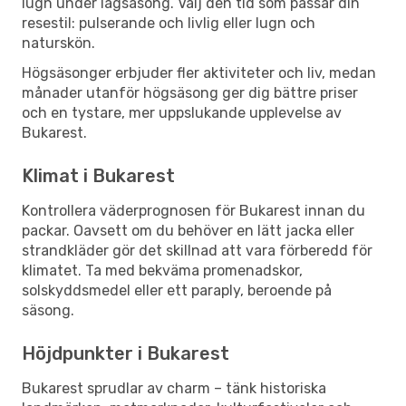
lugn under lågsäsong. Välj den tid som passar din
resestil: pulserande och livlig eller lugn och
naturskön.
Högsäsonger erbjuder fler aktiviteter och liv, medan
månader utanför högsäsong ger dig bättre priser
och en tystare, mer uppslukande upplevelse av
Bukarest.
Klimat i Bukarest
Kontrollera väderprognosen för Bukarest innan du
packar. Oavsett om du behöver en lätt jacka eller
strandkläder gör det skillnad att vara förberedd för
klimatet. Ta med bekväma promenadskor,
solskyddsmedel eller ett paraply, beroende på
säsong.
Höjdpunkter i Bukarest
Bukarest sprudlar av charm – tänk historiska