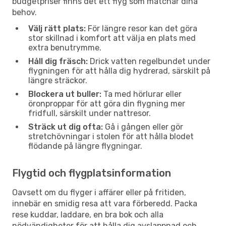
budgetpriser finns det ett flyg som matchar dina
behov.
Välj rätt plats:
För längre resor kan det göra
stor skillnad i komfort att välja en plats med
extra benutrymme.
Håll dig fräsch:
Drick vatten regelbundet under
flygningen för att hålla dig hydrerad, särskilt på
längre sträckor.
Blockera ut buller:
Ta med hörlurar eller
öronproppar för att göra din flygning mer
fridfull, särskilt under nattresor.
Sträck ut dig ofta:
Gå i gången eller gör
stretchövningar i stolen för att hålla blodet
flödande på längre flygningar.
Flygtid och flygplatsinformation
Oavsett om du flyger i affärer eller på fritiden,
innebär en smidig resa att vara förberedd. Packa
rese kuddar, laddare, en bra bok och alla
nödvändigheter för att hålla dig avslappnad och