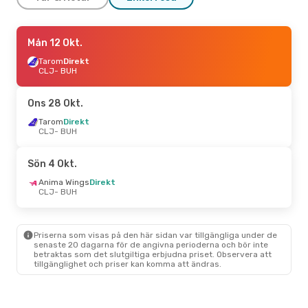
Mån 5 Okt.
Mån 12 Okt.
- Fre 9 Okt.
Tarom
Tarom
Direkt
Direkt
CLJ
CLJ
- BUH
- BUH
Tarom
Direkt
BUH
- CLJ
Ons 28 Okt.
Tors 17 Sep.
Tarom
Direkt
- Sön 20 Sep.
CLJ
- BUH
Tarom
Direkt
CLJ
- BUH
Tarom
Direkt
Sön 4 Okt.
BUH
- CLJ
Anima Wings
Direkt
CLJ
- BUH
Tis 18 Aug.
- Lör 29 Aug.
HiSky
Direkt
CLJ
- BUH
Priserna som visas på den här sidan var tillgängliga under de
Tarom
Direkt
senaste 20 dagarna för de angivna perioderna och bör inte
BUH
- CLJ
betraktas som det slutgiltiga erbjudna priset. Observera att
tillgänglighet och priser kan komma att ändras.