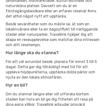
landmärken, matmarknader, kulturfestivaler och
natursköna platser. Oavsett om du är en
förstagångsbesökare eller en erfaren resenär finns
det alltid något nytt att upptäcka.
Besök sevärdheter som du måste se, ät som en
lokalinvånare eller ta en dagsutflykt till närliggande
städer eller naturparker. Travellink hjälper dig att
skapa en reseupplevelse som matchar dina intressen
och ditt resetempo.
Hur länge ska du stanna?
För ett väl avrundat besök, planera för minst 3 till 5
dagar. Detta ger dig tillräckligt med tid för att
uppleva höjdpunkterna, upptäcka dolda pärlor och
njuta av den lokala atmosfären.
Hyr en bil?
Om du stannar längre eller vill utforska bortom
staden kan hyra en bil ge dig friheten att resa på
dina egna villkor. Travellink erbjuder prisvärd