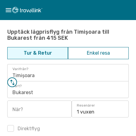
Upptäck lågprisflyg från Timișoara till
Bukarest från 415 SEK
Tur & Retur
Enkel resa
Varifrån?
Timișoara
Vart?
Bukarest
Resenärer
När?
1 vuxen
Direktflyg