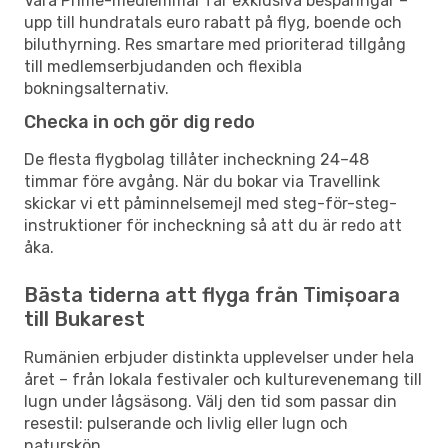
Våra Prime-medlemmar får exklusiva besparingar –
upp till hundratals euro rabatt på flyg, boende och
biluthyrning. Res smartare med prioriterad tillgång
till medlemserbjudanden och flexibla
bokningsalternativ.
Checka in och gör dig redo
De flesta flygbolag tillåter incheckning 24–48
timmar före avgång. När du bokar via Travellink
skickar vi ett påminnelsemejl med steg-för-steg-
instruktioner för incheckning så att du är redo att
åka.
Bästa tiderna att flyga från Timișoara
till Bukarest
Rumänien erbjuder distinkta upplevelser under hela
året – från lokala festivaler och kulturevenemang till
lugn under lågsäsong. Välj den tid som passar din
resestil: pulserande och livlig eller lugn och
naturskön.