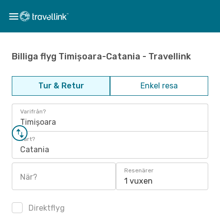
Billiga flyg Timișoara-Catania - Travellink
Tur & Retur
Enkel resa
Varifrån?
Timișoara
Vart?
Catania
Resenärer
När?
1 vuxen
Direktflyg