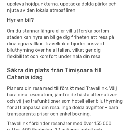
uppleva höjdpunkterna, upptäcka dolda pärlor och
njuta av den lokala atmosfären.
Hyr en bil?
Om du stannar längre eller vill utforska bortom
staden kan hyra en bil ge dig friheten att resa på
dina egna villkor. Travellink erbjuder prisvärd
biluthyrning över hela Italien, vilket ger dig
flexibilitet och komfort under hela din resa.
Säkra din plats från Timișoara till
Catania idag
Planera din resa med tillförsikt med Travellink. Välj
bara dina resedatum, jämför de bästa alternativen
och välj extrafunktioner som hotell eller biluthyrning
för att anpassa din resa. Inga dolda avgifter – bara
transparenta priser och enkel bokning.
Travellink förbinder resenärer med över 155 000
rutter, 690 flygbolag, 2,1 miljoner hotell och