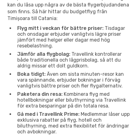
kan du låsa upp några av de bästa flygerbjudandena
som finns. Så här hittar du budgetflyg från
Timișoara till Catania:
Flyg mitt i veckan för bättre priser:
Tisdagar
och onsdagar erbjuder vanligtvis lägre priser
jämfört med helger eller dagar med hög
resebelastning.
Jämför alla flygbolag:
Travellink kontrollerar
både traditionella och lågprisbolag, så att du
aldrig missar ett dolt guldkorn.
Boka tidigt:
Även om sista minuten-resor kan
vara spännande, erbjuder bokningar i förväg
vanligtvis bättre priser och fler flygalternativ.
Paketera din resa:
Kombinera flyg med
hotellbokningar eller biluthyrning via Travellink
för extra besparingar på din totala resa.
Gå med i Travellink Prime:
Medlemmar låser upp
exklusiva rabatter på flyg, hotell och
biluthyrning, med extra flexibilitet för ändringar
och avbokningar.