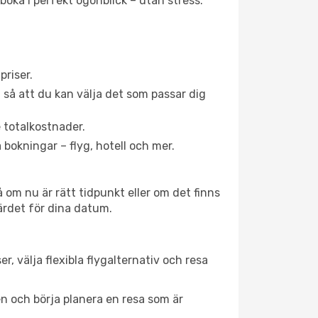
 boka i perfekt ögonblick – utan stress.
priser.
g så att du kan välja det som passar dig
e totalkostnader.
 bokningar – flyg, hotell och mer.
å om nu är rätt tidpunkt eller om det finns
värdet för dina datum.
er, välja flexibla flygalternativ och resa
ien och börja planera en resa som är