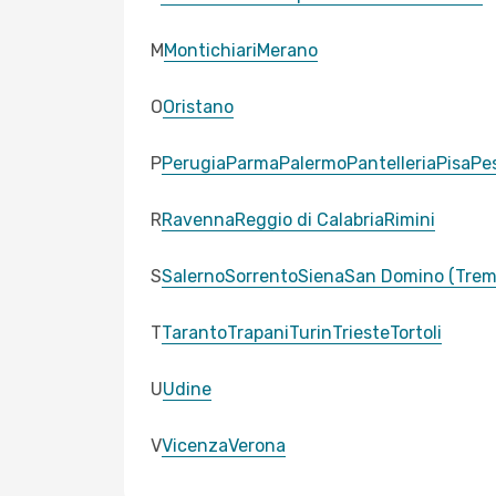
M
Montichiari
Merano
O
Oristano
P
Perugia
Parma
Palermo
Pantelleria
Pisa
Pe
R
Ravenna
Reggio di Calabria
Rimini
S
Salerno
Sorrento
Siena
San Domino (Tremi
T
Taranto
Trapani
Turin
Trieste
Tortoli
U
Udine
V
Vicenza
Verona