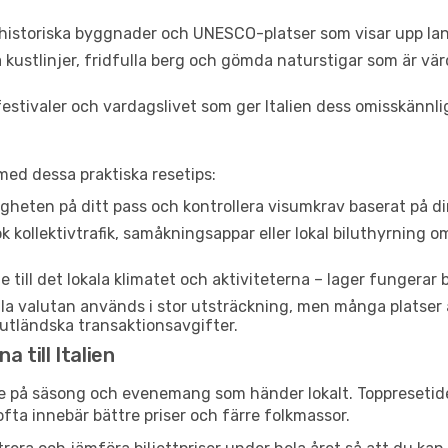
istoriska byggnader och UNESCO-platser som visar upp land
kustlinjer, fridfulla berg och gömda naturstigar som är vä
festivaler och vardagslivet som ger Italien dess omisskännli
g med dessa praktiska resetips:
gheten på ditt pass och kontrollera visumkrav baserat på din
 kollektivtrafik, samåkningsappar eller lokal biluthyrning o
till det lokala klimatet och aktiviteterna – lager fungerar 
la valutan används i stor utsträckning, men många platser
 utländska transaktionsavgifter.
a till Italien
de på säsong och evenemang som händer lokalt. Toppresetide
fta innebär bättre priser och färre folkmassor.