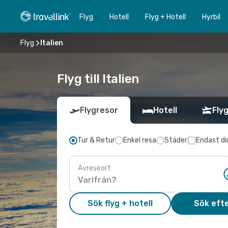
Flyg
Hotell
Flyg + Hotell
Hyrbil
Flyg
Italien
Flyg till Italien
Flygresor
Hotell
Flyg
Tur & Retur
Enkel resa
Städer
Endast di
Avreseort
Sök flyg + hotell
Sök efte