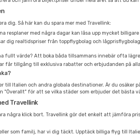
ltrera och jämföra biljettpriser under hela året så att du kan
en
era dig. Så här kan du spara mer med Travellink:
ina resplaner med några dagar kan låsa upp mycket billigare 
sar dig realtidspriser från toppflygbolag och lågprisflygbola
ha fullt värde? Att boka båda tillsammans innebär ofta lägr
får tillgång till exklusiva rabatter och erbjudanden på alla
åka?
r till Italien och andra globala destinationer. Är du osäker p
n "Överallt" för att se vilka städer som erbjuder det bästa 
 med Travellink
ara några klick bort. Travellink gör det enkelt att jämföra pris
r som familj, har vi dig täckt. Upptäck billiga flyg till Ital