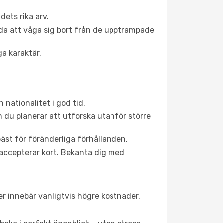
ets rika arv.
rda att våga sig bort från de upptrampade
ga karaktär.
 nationalitet i god tid.
m du planerar att utforska utanför större
bäst för föränderliga förhållanden.
 accepterar kort. Bekanta dig med
r innebär vanligtvis högre kostnader,