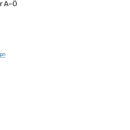
er A–Ö
pri