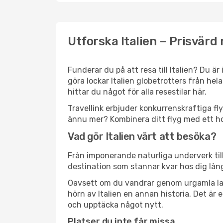
Utforska Italien – Prisvärd 
Funderar du på att resa till Italien? Du 
göra lockar Italien globetrotters från he
hittar du något för alla resestilar här.
Travellink erbjuder konkurrenskraftiga fl
ännu mer? Kombinera ditt flyg med ett hot
Vad gör Italien värt att besöka?
Från imponerande naturliga underverk till 
destination som stannar kvar hos dig lån
Oavsett om du vandrar genom urgamla land
hörn av Italien en annan historia. Det ä
och upptäcka något nytt.
Platser du inte får missa