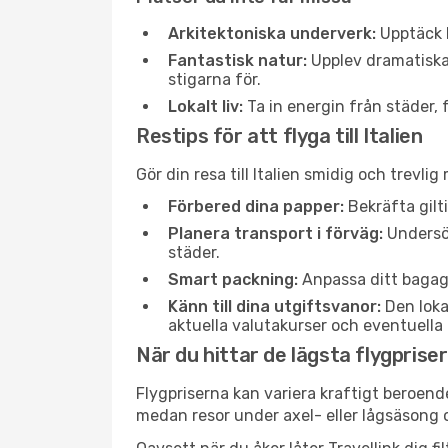
Arkitektoniska underverk:
Upptäck h
Fantastisk natur:
Upplev dramatiska 
stigarna för.
Lokalt liv:
Ta in energin från städer, 
Restips för att flyga till Italien
Gör din resa till Italien smidig och trevli
Förbered dina papper:
Bekräfta gilti
Planera transport i förväg:
Undersök
städer.
Smart packning:
Anpassa ditt bagage 
Känn till dina utgiftsvanor:
Den loka
aktuella valutakurser och eventuella
När du hittar de lägsta flygprisern
Flygpriserna kan variera kraftigt beroen
medan resor under axel- eller lågsäsong o