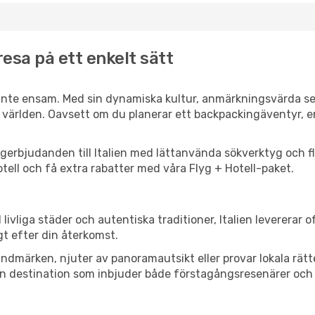
resa på ett enkelt sätt
är inte ensam. Med sin dynamiska kultur, anmärkningsvärda s
la världen. Oavsett om du planerar ett backpackingäventyr, e
ygerbjudanden till Italien med lättanvända sökverktyg och fle
ell och få extra rabatter med våra Flyg + Hotell-paket.
livliga städer och autentiska traditioner, Italien levererar 
gt efter din återkomst.
märken, njuter av panoramautsikt eller provar lokala rätter
r en destination som inbjuder både förstagångsresenärer och