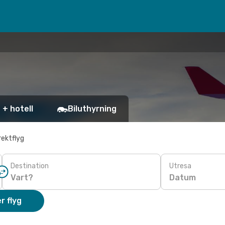
 + hotell
Biluthyrning
rektflyg
Destination
Utresa
Datum
r flyg