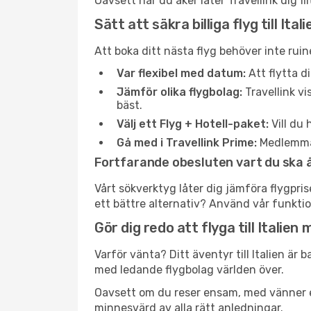
Oavsett när du åker låter Travellink dig fi
Sätt att säkra billiga flyg till Itali
Att boka ditt nästa flyg behöver inte ruin
Var flexibel med datum:
Att flytta d
Jämför olika flygbolag:
Travellink vi
bäst.
Välj ett Flyg + Hotell-paket:
Vill du 
Gå med i Travellink Prime:
Medlemmar 
Fortfarande obesluten vart du ska 
Vårt sökverktyg låter dig jämföra flygprise
ett bättre alternativ? Använd vår funktio
Gör dig redo att flyga till Italien
Varför vänta? Ditt äventyr till Italien är b
med ledande flygbolag världen över.
Oavsett om du reser ensam, med vänner elle
minnesvärd av alla rätt anledningar.