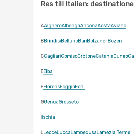
Res till Italien: destination
A
Alghero
Albenga
Ancona
Aosta
Aviano
B
Brindisi
Belluno
Bari
Bolzano-Bozen
C
Cagliari
Comiso
Crotone
Catania
Cuneo
Ca
E
Elba
F
Florens
Foggia
Forli
G
Genua
Grosseto
I
Ischia
L
Lecce
Lucca
Lampedusa
Lamezia Terme