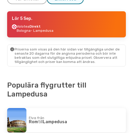
Tors 1 Okt.
Lör 5 Sep.
- Tors 1 Okt.
Danish Air Transport
Volotea
Direkt
Direkt
Palermo
Bologna
- Lampedusa
- Lampedusa
Danish Air Transport
Direkt
Lampedusa
- Palermo
Priserna som visas på den här sidan var tillgängliga under de
Fre 18 Sep.
- Sön 20 Sep.
senaste 20 dagarna för de angivna perioderna och bör inte
betraktas som det slutgiltiga erbjudna priset. Observera att
Danish Air Transport
Direkt
tillgänglighet och priser kan komma att ändras.
Palermo
- Lampedusa
Danish Air Transport
Direkt
Lampedusa
- Palermo
Populära flygrutter till
Mån 24 Aug.
- Ons 26 Aug.
Lampedusa
Klm Royal Dutch Airlines
2 Mellanlandningar
Köpenhamn
- Lampedusa
ITA Airways
2 Mellanlandningar
Lampedusa
- Köpenhamn
Flyg från
Rom
till
Lampedusa