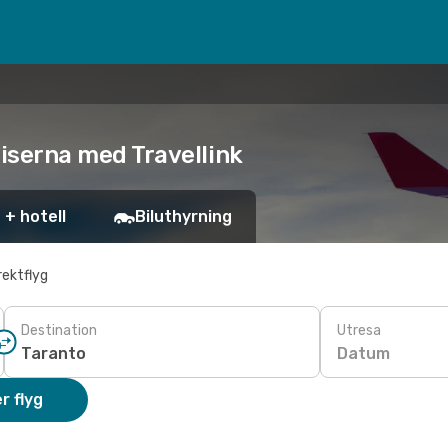
priserna med Travellink
 + hotell
Biluthyrning
rektflyg
Destination
Utresa
Datum
r flyg