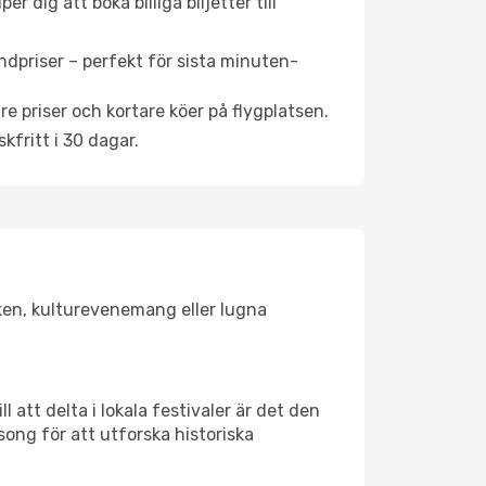
 dig att boka billiga biljetter till
ndpriser – perfekt för sista minuten-
re priser och kortare köer på flygplatsen.
fritt i 30 dagar.
lsken, kulturevenemang eller lugna
 att delta i lokala festivaler är det den
ong för att utforska historiska