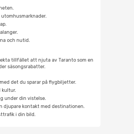
rheten.
ns utomhusmarknader.
kap.
alanger.
na och nutid.
kta tillfället att njuta av Taranto som en
uder säsongsrabatter.
ed det du sparar på flygbiljetter.
 kultur.
g under din vistelse.
 en djupare kontakt med destinationen.
rafik i din bild.