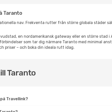
nå Taranto
rnationella nav. Frekventa rutter från större globala städer s
vudstad, en nordamerikansk gateway eller en större stad i 
ppsförbindelser som tar dig närmare Taranto med minimal ans
och priser – och boka din ideala rutt idag.
ill Taranto
o på Travellink?
 Taranto?