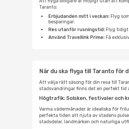
Att flyga billigare är möjligt utan att kom
Taranto:
Erbjudanden mitt i veckan:
Flyg som
besparingar.
Res utanför rusningstid:
Flyg tidigt
Använd Travellink Prime:
Få exklusiv
När du ska flyga till Taranto för
Att välja rätt säsong för din resa till T
stadsvandringar finns det en perfekt tid 
Högtrafik: Solsken, festivaler och k
Varma vädermånader är idealiska för friluf
perfekta tiden att njuta av stadens puls
stadsdelar, landmärken och naturliga utfl