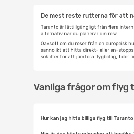
De mest reste rutterna för att 
Taranto är lättillgängligt från flera inte
alternativ när du planerar din resa.
Oavsett om du reser från en europeisk hu
sannolikt att hitta direkt- eller en-sto
sökfilter för att jämföra flygbolag, tider 
Vanliga frågor om flyg t
Hur kan jag hitta billiga flyg till Tarant
När är den bästa månaden att besöka