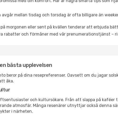
promissa med din komfort. Här är några smarta tips som hjälper
 avgår mellan tisdag och torsdag är ofta billigare än weeke
 på morgonen eller sent på kvällen tenderar att erbjuda bätt
a rabatter och förmåner med vår prenumerationstjänst – risk
 den bästa upplevelsen
aranto beror på dina resepreferenser. Oavsett om du jagar so
att åka.
ultur
tsentusiaster och kultursökare. Från att slappa på kaféer till
erande atmosfär. Många resenärer utnyttjar också denna säs
ykter i närheten.