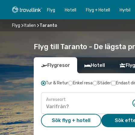
Flyg
Hotell
Flyg + Hotell
Hyrbil
Flyg
Italien
Taranto
Flyg till Taranto - De lägsta 
Flygresor
Hotell
Flyg
Tur & Retur
Enkel resa
Städer
Endast di
Avreseort
Sök flyg + hotell
Sök efte