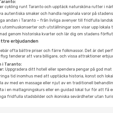
Taranto:
er cykling runt Taranto och upptäck natursköna rutter i nä
a autentiska smaker och handla regionala varor på stade
a andan i Taranto – från livliga avenyer till fridfulla lands
 utomhuskonserter och utställningar som visar upp lokala t
ad genom historiska kvarter och lär dig om stadens förflut
ättre erbjudanden
är ofta bättre priser och färre folkmassor. Det är det perfe
 flyg tenderar att vara billigare, och vissa attraktioner erbj
 i Taranto:
r:
Uppgradera ditt hotell eller spendera pengar på god mat m
ringa tid inomhus med att upptäcka historia, konst och lokal
a av med en massage eller njut av en traditionell behandlin
ta i en matlagningskurs eller en guidad lokal tur för att få
ga fridfulla stadsbilder och ikoniska sevärdheter utan turistt