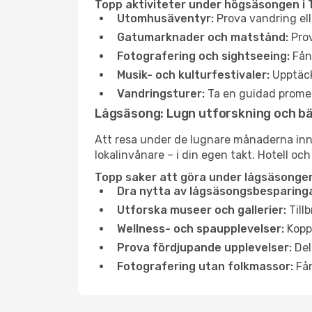
Topp aktiviteter under högsäsongen i 
Utomhusäventyr:
Prova vandring ell
Gatumarknader och matstånd:
Prov
Fotografering och sightseeing:
Fång
Musik- och kulturfestivaler:
Upptäck
Vandringsturer:
Ta en guidad promen
Lågsäsong: Lugn utforskning och b
Att resa under de lugnare månaderna inneb
lokalinvånare – i din egen takt. Hotell och
Topp saker att göra under lågsäsongen
Dra nytta av lågsäsongsbesparinga
Utforska museer och gallerier:
Tillb
Wellness- och spaupplevelser:
Koppl
Prova fördjupande upplevelser:
Del
Fotografering utan folkmassor:
Fån