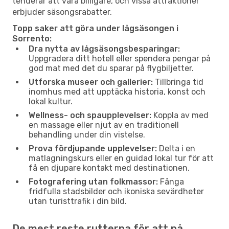
tenderar att vara billigare, och vissa attraktioner
erbjuder säsongsrabatter.
Topp saker att göra under lågsäsongen i
Sorrento:
Dra nytta av lågsäsongsbesparingar:
Uppgradera ditt hotell eller spendera pengar på
god mat med det du sparar på flygbiljetter.
Utforska museer och gallerier:
Tillbringa tid
inomhus med att upptäcka historia, konst och
lokal kultur.
Wellness- och spaupplevelser:
Koppla av med
en massage eller njut av en traditionell
behandling under din vistelse.
Prova fördjupande upplevelser:
Delta i en
matlagningskurs eller en guidad lokal tur för att
få en djupare kontakt med destinationen.
Fotografering utan folkmassor:
Fånga
fridfulla stadsbilder och ikoniska sevärdheter
utan turisttrafik i din bild.
De mest reste rutterna för att nå