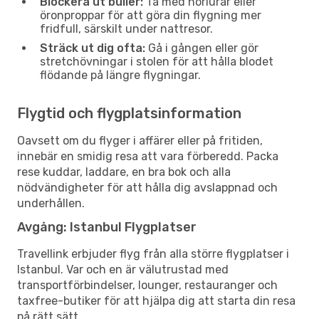
Blockera ut buller:
Ta med hörlurar eller
öronproppar för att göra din flygning mer
fridfull, särskilt under nattresor.
Sträck ut dig ofta:
Gå i gången eller gör
stretchövningar i stolen för att hålla blodet
flödande på längre flygningar.
Flygtid och flygplatsinformation
Oavsett om du flyger i affärer eller på fritiden,
innebär en smidig resa att vara förberedd. Packa
rese kuddar, laddare, en bra bok och alla
nödvändigheter för att hålla dig avslappnad och
underhållen.
Avgång: Istanbul Flygplatser
Travellink erbjuder flyg från alla större flygplatser i
Istanbul. Var och en är välutrustad med
transportförbindelser, lounger, restauranger och
taxfree-butiker för att hjälpa dig att starta din resa
på rätt sätt.