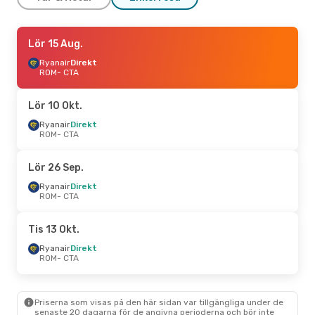
Fre 25 Sep.
Lör 15 Aug.
- Ons 30 Sep.
Ryanair
Ryanair
Direkt
Direkt
ROM
ROM
- CTA
- CTA
Ryanair
Direkt
CTA
- ROM
Lör 10 Okt.
Lör 5 Sep.
Ryanair
Direkt
- Sön 6 Sep.
ROM
- CTA
Ryanair
Direkt
ROM
- CTA
Ryanair
Direkt
Lör 26 Sep.
CTA
- ROM
Ryanair
Direkt
ROM
- CTA
Ons 19 Aug.
- Ons 26 Aug.
Ryanair
Direkt
Tis 13 Okt.
ROM
- CTA
Aeroitalia
Direkt
Ryanair
Direkt
CTA
- ROM
ROM
- CTA
Priserna som visas på den här sidan var tillgängliga under de
senaste 20 dagarna för de angivna perioderna och bör inte