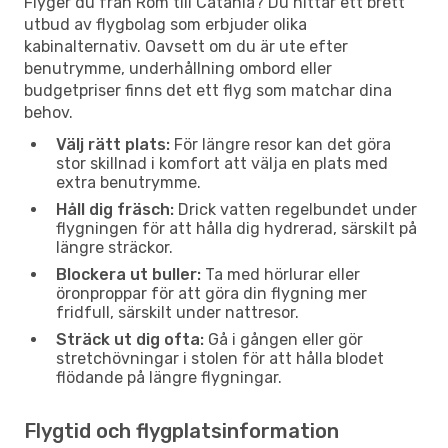
Flyger du från Rom till Catania? Du hittar ett brett
utbud av flygbolag som erbjuder olika
kabinalternativ. Oavsett om du är ute efter
benutrymme, underhållning ombord eller
budgetpriser finns det ett flyg som matchar dina
behov.
Välj rätt plats:
För längre resor kan det göra
stor skillnad i komfort att välja en plats med
extra benutrymme.
Håll dig fräsch:
Drick vatten regelbundet under
flygningen för att hålla dig hydrerad, särskilt på
längre sträckor.
Blockera ut buller:
Ta med hörlurar eller
öronproppar för att göra din flygning mer
fridfull, särskilt under nattresor.
Sträck ut dig ofta:
Gå i gången eller gör
stretchövningar i stolen för att hålla blodet
flödande på längre flygningar.
Flygtid och flygplatsinformation