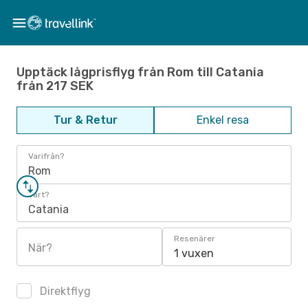
Upptäck lågprisflyg från Rom till Catania
från 217 SEK
Tur & Retur
Enkel resa
Varifrån?
Rom
Vart?
Catania
Resenärer
När?
1 vuxen
Direktflyg