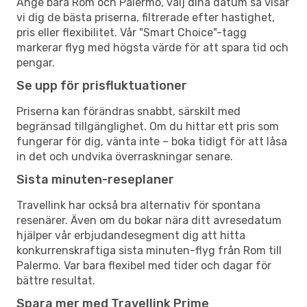
Ange bara Rom och Palermo, välj dina datum så visar
vi dig de bästa priserna, filtrerade efter hastighet,
pris eller flexibilitet. Vår "Smart Choice"-tagg
markerar flyg med högsta värde för att spara tid och
pengar.
Se upp för prisfluktuationer
Priserna kan förändras snabbt, särskilt med
begränsad tillgänglighet. Om du hittar ett pris som
fungerar för dig, vänta inte – boka tidigt för att låsa
in det och undvika överraskningar senare.
Sista minuten-reseplaner
Travellink har också bra alternativ för spontana
resenärer. Även om du bokar nära ditt avresedatum
hjälper vår erbjudandesegment dig att hitta
konkurrenskraftiga sista minuten-flyg från Rom till
Palermo. Var bara flexibel med tider och dagar för
bättre resultat.
Spara mer med Travellink Prime