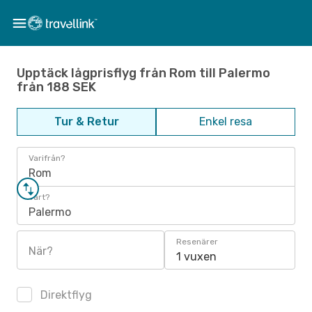
Upptäck lågprisflyg från Rom till Palermo
från 188 SEK
Tur & Retur
Enkel resa
Varifrån?
Rom
Vart?
Palermo
Resenärer
När?
1 vuxen
Direktflyg