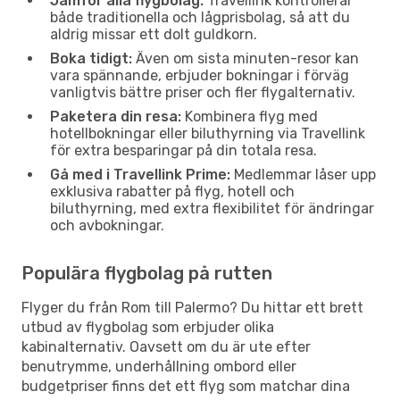
Jämför alla flygbolag:
Travellink kontrollerar
både traditionella och lågprisbolag, så att du
aldrig missar ett dolt guldkorn.
Boka tidigt:
Även om sista minuten-resor kan
vara spännande, erbjuder bokningar i förväg
vanligtvis bättre priser och fler flygalternativ.
Paketera din resa:
Kombinera flyg med
hotellbokningar eller biluthyrning via Travellink
för extra besparingar på din totala resa.
Gå med i Travellink Prime:
Medlemmar låser upp
exklusiva rabatter på flyg, hotell och
biluthyrning, med extra flexibilitet för ändringar
och avbokningar.
Populära flygbolag på rutten
Flyger du från Rom till Palermo? Du hittar ett brett
utbud av flygbolag som erbjuder olika
kabinalternativ. Oavsett om du är ute efter
benutrymme, underhållning ombord eller
budgetpriser finns det ett flyg som matchar dina