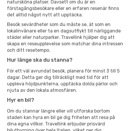
natursköna platser. Oavsett om du är en
förstagångsbesökare eller en erfaren resenär finns
det alltid något nytt att upptäcka.
Besök sevärdheter som du måste se, ät som en
lokalinvånare eller ta en dagsutflykt till närliggande
städer eller naturparker. Travellink hjälper dig att
skapa en reseupplevelse som matchar dina intressen
och ditt resetempo.
Hur länge ska du stanna?
För ett väl avrundat besök, planera för minst 3 till 5
dagar. Detta ger dig tillräckligt med tid för att
uppleva höjdpunkterna, upptäcka dolda pärlor och
njuta av den lokala atmosfären.
Hyr en bil?
Om du stannar längre eller vill utforska bortom
staden kan hyra en bil ge dig friheten att resa på
dina egna villkor. Travellink erbjuder prisvärd
biluthyrning över hela Italien, vilket ger dig