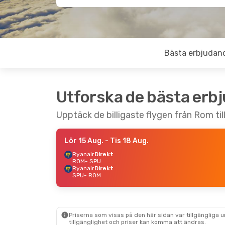
Bästa erbjudan
Utforska de bästa erb
Upptäck de billigaste flygen från Rom till
Lör 15 Aug.
- Tis 18 Aug.
Ryanair
Direkt
ROM
- SPU
Ryanair
Direkt
SPU
- ROM
Priserna som visas på den här sidan var tillgängliga 
tillgänglighet och priser kan komma att ändras.