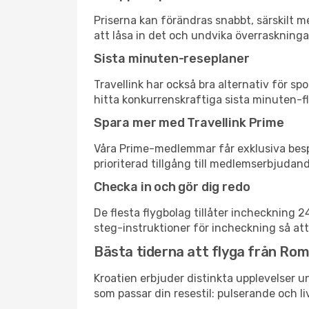
Priserna kan förändras snabbt, särskilt me
att låsa in det och undvika överraskninga
Sista minuten-reseplaner
Travellink har också bra alternativ för 
hitta konkurrenskraftiga sista minuten-fly
Spara mer med Travellink Prime
Våra Prime-medlemmar får exklusiva bespa
prioriterad tillgång till medlemserbjudand
Checka in och gör dig redo
De flesta flygbolag tillåter incheckning 
steg-instruktioner för incheckning så att
Bästa tiderna att flyga från Rom t
Kroatien erbjuder distinkta upplevelser un
som passar din resestil: pulserande och li