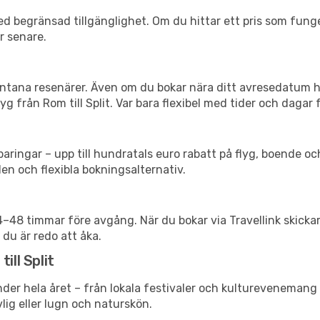
d begränsad tillgänglighet. Om du hittar ett pris som funger
r senare.
spontana resenärer. Även om du bokar nära ditt avresedatum 
g från Rom till Split. Var bara flexibel med tider och dagar f
ringar – upp till hundratals euro rabatt på flyg, boende o
en och flexibla bokningsalternativ.
24–48 timmar före avgång. När du bokar via Travellink skick
 du är redo att åka.
ill Split
der hela året – från lokala festivaler och kulturevenemang t
vlig eller lugn och naturskön.