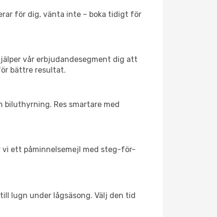
ar för dig, vänta inte – boka tidigt för
hjälper vår erbjudandesegment dig att
ör bättre resultat.
ch biluthyrning. Res smartare med
ar vi ett påminnelsemejl med steg-för-
ill lugn under lågsäsong. Välj den tid