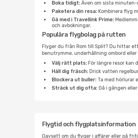
Boka tidigt:
Även om sista minuten-res
Paketera din resa:
Kombinera flyg me
Gå med i Travellink Prime:
Medlemmar 
och avbokningar.
Populära flygbolag på rutten
Flyger du från Rom till Split? Du hittar e
benutrymme, underhållning ombord eller b
Välj rätt plats:
För längre resor kan d
Håll dig fräsch:
Drick vatten regelbun
Blockera ut buller:
Ta med hörlurar el
Sträck ut dig ofta:
Gå i gången eller
Flygtid och flygplatsinformation
Oavsett om du flyger i affärer eller på fr