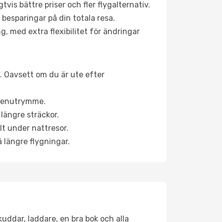
is bättre priser och fler flygalternativ.
 besparingar på din totala resa.
g, med extra flexibilitet för ändringar
v. Oavsett om du är ute efter
a benutrymme.
längre sträckor.
lt under nattresor.
å längre flygningar.
kuddar, laddare, en bra bok och alla