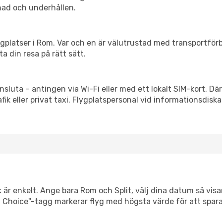
nad och underhållen.
flygplatser i Rom. Var och en är välutrustad med transportför
ta din resa på rätt sätt.
ansluta – antingen via Wi-Fi eller med ett lokalt SIM-kort. Dä
afik eller privat taxi. Flygplatspersonal vid informationsdiska
 är enkelt. Ange bara Rom och Split, välj dina datum så visar 
mart Choice"-tagg markerar flyg med högsta värde för att spar