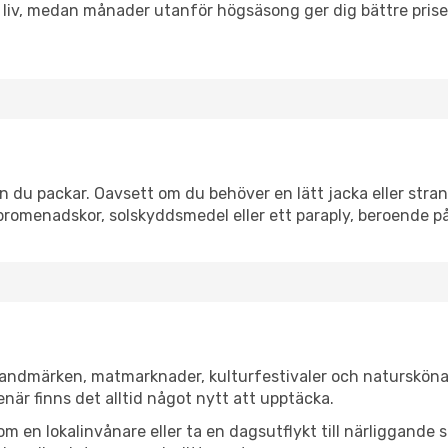
h liv, medan månader utanför högsäsong ger dig bättre pris
n du packar. Oavsett om du behöver en lätt jacka eller stran
romenadskor, solskyddsmedel eller ett paraply, beroende p
a landmärken, matmarknader, kulturfestivaler och natursköna
när finns det alltid något nytt att upptäcka.
en lokalinvånare eller ta en dagsutflykt till närliggande st