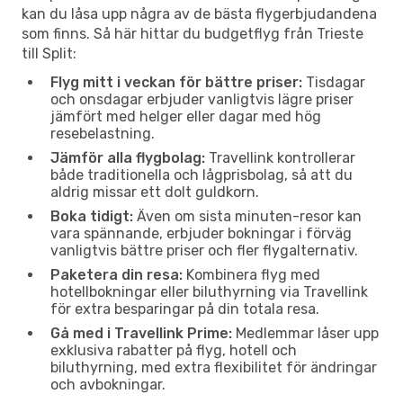
kan du låsa upp några av de bästa flygerbjudandena
som finns. Så här hittar du budgetflyg från Trieste
till Split:
Flyg mitt i veckan för bättre priser:
Tisdagar
och onsdagar erbjuder vanligtvis lägre priser
jämfört med helger eller dagar med hög
resebelastning.
Jämför alla flygbolag:
Travellink kontrollerar
både traditionella och lågprisbolag, så att du
aldrig missar ett dolt guldkorn.
Boka tidigt:
Även om sista minuten-resor kan
vara spännande, erbjuder bokningar i förväg
vanligtvis bättre priser och fler flygalternativ.
Paketera din resa:
Kombinera flyg med
hotellbokningar eller biluthyrning via Travellink
för extra besparingar på din totala resa.
Gå med i Travellink Prime:
Medlemmar låser upp
exklusiva rabatter på flyg, hotell och
biluthyrning, med extra flexibilitet för ändringar
och avbokningar.