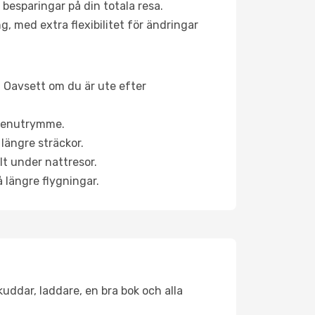
 besparingar på din totala resa.
g, med extra flexibilitet för ändringar
v. Oavsett om du är ute efter
a benutrymme.
längre sträckor.
lt under nattresor.
å längre flygningar.
kuddar, laddare, en bra bok och alla