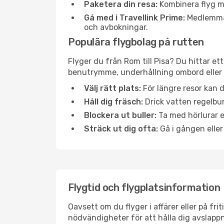
Paketera din resa:
Kombinera flyg me
Gå med i Travellink Prime:
Medlemmar 
och avbokningar.
Populära flygbolag på rutten
Flyger du från Rom till Pisa? Du hittar et
benutrymme, underhållning ombord eller b
Välj rätt plats:
För längre resor kan d
Håll dig fräsch:
Drick vatten regelbun
Blockera ut buller:
Ta med hörlurar el
Sträck ut dig ofta:
Gå i gången eller
Flygtid och flygplatsinformation
Oavsett om du flyger i affärer eller på fr
nödvändigheter för att hålla dig avslapp