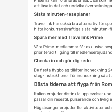
Priserna kan förändras snabbt, särskilt me
att låsa in det och undvika överraskninga
Sista minuten-reseplaner
Travellink har också bra alternativ för 
hitta konkurrenskraftiga sista minuten-fly
Spara mer med Travellink Prime
Våra Prime-medlemmar får exklusiva bespa
prioriterad tillgång till medlemserbjudand
Checka in och gör dig redo
De flesta flygbolag tillåter incheckning 
steg-instruktioner för incheckning så att
Bästa tiderna att flyga från Rom t
Italien erbjuder distinkta upplevelser und
passar din resestil: pulserande och livlig 
Högsäsonger erbjuder fler aktiviteter oc