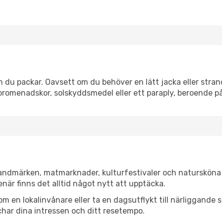
 du packar. Oavsett om du behöver en lätt jacka eller strand
romenadskor, solskyddsmedel eller ett paraply, beroende p
 landmärken, matmarknader, kulturfestivaler och natursköna 
när finns det alltid något nytt att upptäcka.
en lokalinvånare eller ta en dagsutflykt till närliggande st
har dina intressen och ditt resetempo.