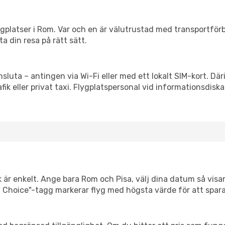
flygplatser i Rom. Var och en är välutrustad med transportför
ta din resa på rätt sätt.
nsluta – antingen via Wi-Fi eller med ett lokalt SIM-kort. Där
afik eller privat taxi. Flygplatspersonal vid informationsdiska
k är enkelt. Ange bara Rom och Pisa, välj dina datum så visar 
mart Choice"-tagg markerar flyg med högsta värde för att spar