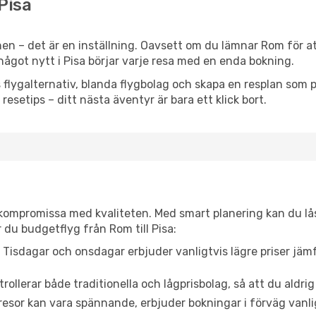
 Pisa
en – det är en inställning. Oavsett om du lämnar Rom för at
er något nytt i Pisa börjar varje resa med en enda bokning.
flygalternativ, blanda flygbolag och skapa en resplan som pa
resetips – ditt nästa äventyr är bara ett klick bort.
t kompromissa med kvaliteten. Med smart planering kan du l
 du budgetflyg från Rom till Pisa:
Tisdagar och onsdagar erbjuder vanligtvis lägre priser jäm
trollerar både traditionella och lågprisbolag, så att du aldrig
or kan vara spännande, erbjuder bokningar i förväg vanligtv