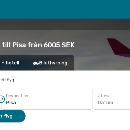
till Pisa från 6005 SEK
 + hotell
Biluthyrning
rektflyg
Destination
Utresa
Datum
r flyg