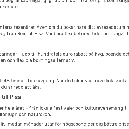
d begränsad tillgänglighet. Om du hittar ett pris som funger
r senare.
spontana resenärer. Även om du bokar nära ditt avresedatum 
g från Rom till Pisa. Var bara flexibel med tider och dagar f
ringar – upp till hundratals euro rabatt på flyg, boende o
en och flexibla bokningsalternativ.
24–48 timmar före avgång. När du bokar via Travellink skick
 du är redo att åka.
ill Pisa
er hela året – från lokala festivaler och kulturevenemang ti
eller lugn och naturskön.
h liv, medan månader utanför högsäsong ger dig bättre pris