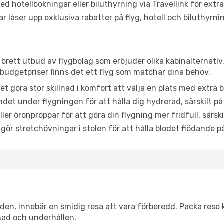
d hotellbokningar eller biluthyrning via Travellink för extra
låser upp exklusiva rabatter på flyg, hotell och biluthyrnin
t brett utbud av flygbolag som erbjuder olika kabinalternati
udgetpriser finns det ett flyg som matchar dina behov.
et göra stor skillnad i komfort att välja en plats med extr
det under flygningen för att hålla dig hydrerad, särskilt på 
ler öronproppar för att göra din flygning mer fridfull, särski
 gör stretchövningar i stolen för att hålla blodet flödande p
itiden, innebär en smidig resa att vara förberedd. Packa rese 
nad och underhållen.