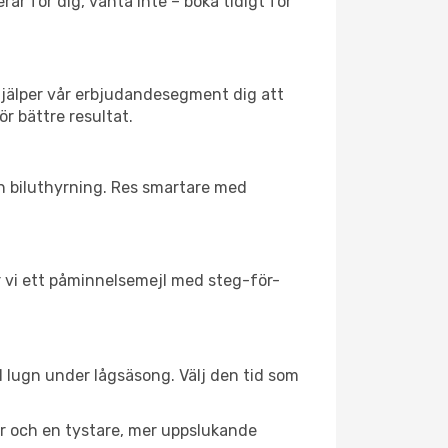
ar för dig, vänta inte – boka tidigt för
hjälper vår erbjudandesegment dig att
ör bättre resultat.
ch biluthyrning. Res smartare med
ar vi ett påminnelsemejl med steg-för-
ll lugn under lågsäsong. Välj den tid som
er och en tystare, mer uppslukande