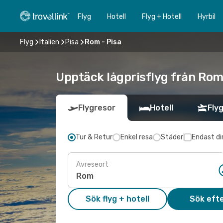
Flyg
Hotell
Flyg + Hotell
Hyrbil
Flyg
Italien
Pisa
Rom - Pisa
Upptäck lågprisflyg från Rom 
Flygresor
Hotell
Flyg
Tur & Retur
Enkel resa
Städer
Endast di
Avreseort
Sök flyg + hotell
Sök efte