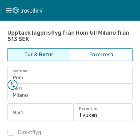
Upptäck lågprisflyg från Rom till Milano från
513 SEK
Tur & Retur
Enkel resa
Varifrån?
Rom
Vart?
Milano
Resenärer
När?
1 vuxen
Direktflyg