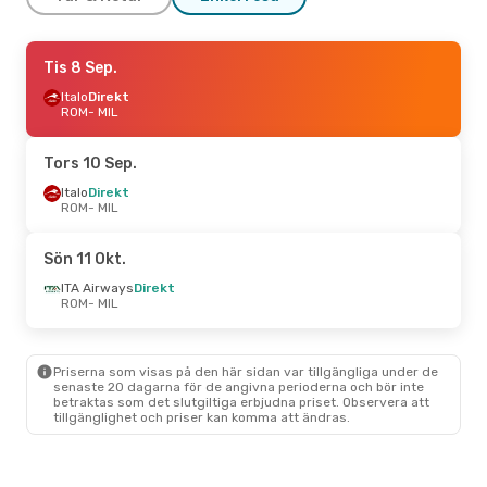
Fre 18 Sep.
Tis 8 Sep.
- Mån 21 Sep.
Italo
Italo
Direkt
Direkt
ROM
ROM
- MIL
- MIL
Italo
Direkt
MIL
- ROM
Tors 10 Sep.
Ons 23 Sep.
Italo
Direkt
- Ons 30 Sep.
ROM
- MIL
Italo
Direkt
ROM
- MIL
Italo
Direkt
Sön 11 Okt.
MIL
- ROM
ITA Airways
Direkt
ROM
- MIL
Priserna som visas på den här sidan var tillgängliga under de
senaste 20 dagarna för de angivna perioderna och bör inte
betraktas som det slutgiltiga erbjudna priset. Observera att
tillgänglighet och priser kan komma att ändras.