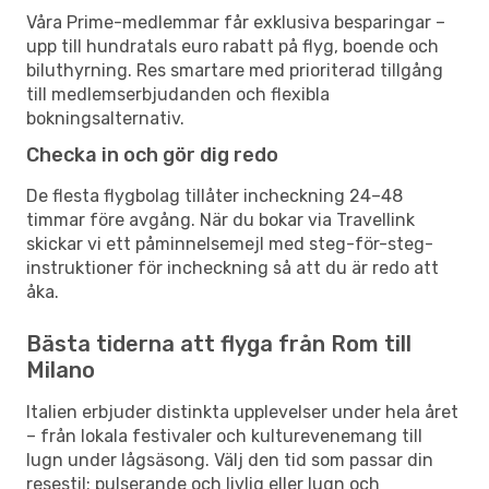
Våra Prime-medlemmar får exklusiva besparingar –
upp till hundratals euro rabatt på flyg, boende och
biluthyrning. Res smartare med prioriterad tillgång
till medlemserbjudanden och flexibla
bokningsalternativ.
Checka in och gör dig redo
De flesta flygbolag tillåter incheckning 24–48
timmar före avgång. När du bokar via Travellink
skickar vi ett påminnelsemejl med steg-för-steg-
instruktioner för incheckning så att du är redo att
åka.
Bästa tiderna att flyga från Rom till
Milano
Italien erbjuder distinkta upplevelser under hela året
– från lokala festivaler och kulturevenemang till
lugn under lågsäsong. Välj den tid som passar din
resestil: pulserande och livlig eller lugn och