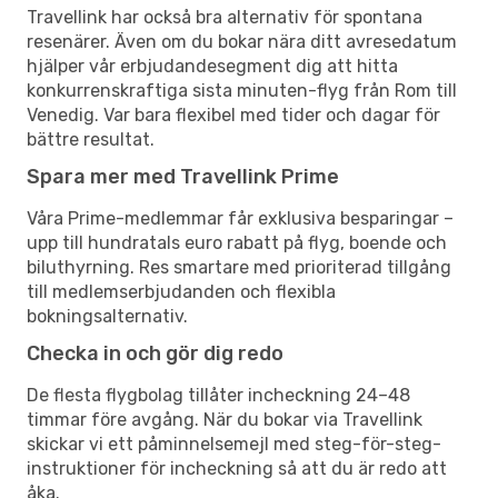
Travellink har också bra alternativ för spontana
resenärer. Även om du bokar nära ditt avresedatum
hjälper vår erbjudandesegment dig att hitta
konkurrenskraftiga sista minuten-flyg från Rom till
Venedig. Var bara flexibel med tider och dagar för
bättre resultat.
Spara mer med Travellink Prime
Våra Prime-medlemmar får exklusiva besparingar –
upp till hundratals euro rabatt på flyg, boende och
biluthyrning. Res smartare med prioriterad tillgång
till medlemserbjudanden och flexibla
bokningsalternativ.
Checka in och gör dig redo
De flesta flygbolag tillåter incheckning 24–48
timmar före avgång. När du bokar via Travellink
skickar vi ett påminnelsemejl med steg-för-steg-
instruktioner för incheckning så att du är redo att
åka.