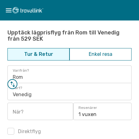
Upptäck lågprisflyg från Rom till Venedig
från 529 SEK
Tur & Retur
Enkel resa
Varifrån?
Rom
Vart?
Venedig
Resenärer
När?
1 vuxen
Direktflyg