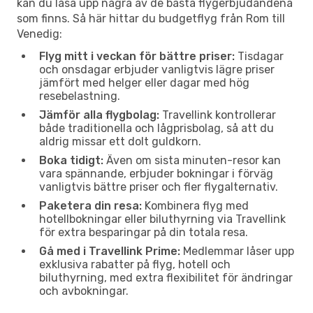
kan du låsa upp några av de bästa flygerbjudandena
som finns. Så här hittar du budgetflyg från Rom till
Venedig:
Flyg mitt i veckan för bättre priser:
Tisdagar
och onsdagar erbjuder vanligtvis lägre priser
jämfört med helger eller dagar med hög
resebelastning.
Jämför alla flygbolag:
Travellink kontrollerar
både traditionella och lågprisbolag, så att du
aldrig missar ett dolt guldkorn.
Boka tidigt:
Även om sista minuten-resor kan
vara spännande, erbjuder bokningar i förväg
vanligtvis bättre priser och fler flygalternativ.
Paketera din resa:
Kombinera flyg med
hotellbokningar eller biluthyrning via Travellink
för extra besparingar på din totala resa.
Gå med i Travellink Prime:
Medlemmar låser upp
exklusiva rabatter på flyg, hotell och
biluthyrning, med extra flexibilitet för ändringar
och avbokningar.