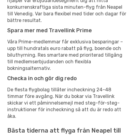
hjälper vår erbjudandesegment dig att hitta
konkurrenskraftiga sista minuten-flyg från Neapel
till Venedig. Var bara flexibel med tider och dagar för
bättre resultat.
Spara mer med Travellink Prime
Våra Prime-medlemmar får exklusiva besparingar –
upp till hundratals euro rabatt på flyg, boende och
biluthyrning. Res smartare med prioriterad tillgång
till medlemserbjudanden och flexibla
bokningsalternativ.
Checka in och gör dig redo
De flesta flygbolag tillåter incheckning 24–48
timmar före avgång. När du bokar via Travellink
skickar vi ett påminnelsemejl med steg-för-steg-
instruktioner för incheckning så att du är redo att
åka.
Bästa tiderna att flyga från Neapel till