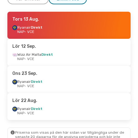
Tors 10 Sep.
Tors 13 Aug.
- Mån 14 Sep.
Wizz Air Malta
Ryanair
Direkt
Direkt
NAP
NAP
- VCE
- VCE
Italo
Direkt
VCE
- NAP
Lör 12 Sep.
Wizz Air Malta
Direkt
NAP
- VCE
Ons 23 Sep.
Ryanair
Direkt
NAP
- VCE
Lör 22 Aug.
Ryanair
Direkt
NAP
- VCE
Priserna som visas på den här sidan var tillgängliga under de
senaste 20 dagarna för de angivna perioderna och bör inte