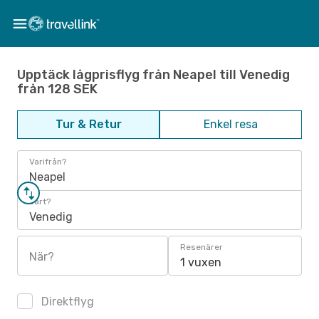
Upptäck lågprisflyg från Neapel till Venedig
från 128 SEK
Tur & Retur
Enkel resa
Varifrån?
Neapel
Vart?
Venedig
Resenärer
När?
1 vuxen
Direktflyg