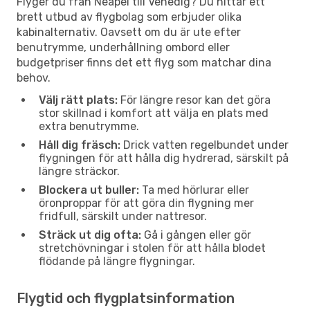
Flyger du från Neapel till Venedig? Du hittar ett
brett utbud av flygbolag som erbjuder olika
kabinalternativ. Oavsett om du är ute efter
benutrymme, underhållning ombord eller
budgetpriser finns det ett flyg som matchar dina
behov.
Välj rätt plats:
För längre resor kan det göra
stor skillnad i komfort att välja en plats med
extra benutrymme.
Håll dig fräsch:
Drick vatten regelbundet under
flygningen för att hålla dig hydrerad, särskilt på
längre sträckor.
Blockera ut buller:
Ta med hörlurar eller
öronproppar för att göra din flygning mer
fridfull, särskilt under nattresor.
Sträck ut dig ofta:
Gå i gången eller gör
stretchövningar i stolen för att hålla blodet
flödande på längre flygningar.
Flygtid och flygplatsinformation